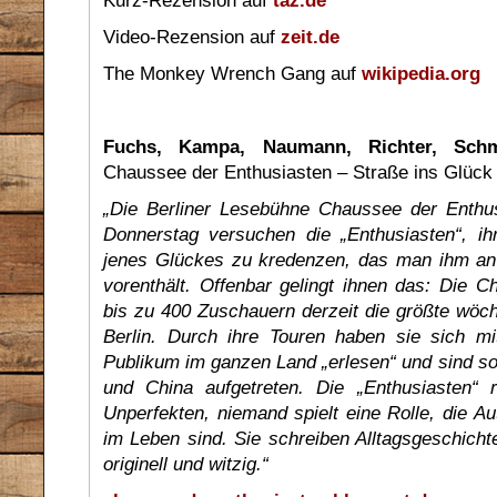
Kurz-Rezension auf
taz.de
Video-Rezension auf
zeit.de
The Monkey Wrench Gang auf
wikipedia.org
Fuchs, Kampa, Naumann, Richter, Schmi
Chaussee der Enthusiasten – Straße ins Glück
„Die Berliner Lesebühne Chaussee der Enthus
Donnerstag versuchen die „Enthusiasten“, i
jenes Glückes zu kredenzen, das man ihm an
vorenthält. Offenbar gelingt ihnen das: Die C
bis zu 400 Zuschauern derzeit die größte wöche
Berlin. Durch ihre Touren haben sie sich mit
Publikum im ganzen Land „erlesen“ und sind so
und China aufgetreten. Die „Enthusiasten“
Unperfekten, niemand spielt eine Rolle, die A
im Leben sind. Sie schreiben Alltagsgeschichte
originell und witzig.“