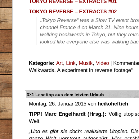
TOKYO REVERSE – EXTRACTS #01
TOKYO REVERSE – EXTRACTS #02
„Tokyo Reverse“ was a Slow TV event bro
channel France 4 on March 31. Nine hours 
walking backwards in Tokyo, but they rever
looked like everyone else was walking ba
Kategorie:
Art
,
Link
,
Musik
,
Video
|
Kommentare
Walkwards. A experiment in reverse footage“
3×1 Lesetipp aus dem letzten Urlaub
Montag, 26. Januar 2015 von
heikoheftich
TIPP! Marc Engelhardt (Hrsg.):
Völlig utopis
Welt
„Und es gibt sie doch: realisierte Utopien. Di
ganze Welt verstreut aufgespürt. Hier erzä