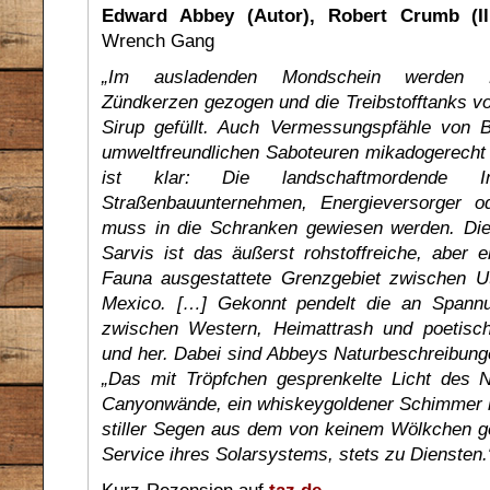
Edward Abbey (Autor), Robert Crumb (Ill
Wrench Gang
„Im ausladenden Mondschein werden Hyd
Zündkerzen gezogen und die Treibstofftanks v
Sirup gefüllt. Auch Vermessungspfähle von 
umweltfreundlichen Saboteuren mikadogerecht
ist klar: Die landschaftmordende I
Straßenbauunternehmen, Energieversorger od
muss in die Schranken gewiesen werden. D
Sarvis ist das äußerst rohstoffreiche, aber 
Fauna ausgestattete Grenzgebiet zwischen U
Mexico. […] Gekonnt pendelt die an Spann
zwischen Western, Heimattrash und poetisc
und her. Dabei sind Abbeys Naturbeschreibungen
„Das mit Tröpfchen gesprenkelte Licht des N
Canyonwände, ein whiskeygoldener Schimmer le
stiller Segen aus dem von keinem Wölkchen ge
Service ihres Solarsystems, stets zu Diensten.