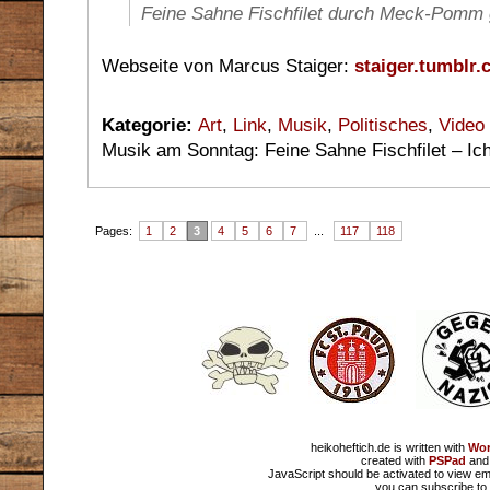
Feine Sahne Fischfilet durch Meck-Pomm
Webseite von Marcus Staiger:
staiger.tumblr
Kategorie:
Art
,
Link
,
Musik
,
Politisches
,
Video
Musik am Sonntag: Feine Sahne Fischfilet – Ich
Pages:
1
2
3
4
5
6
7
...
117
118
heikoheftich.de is written with
Wor
created with
PSPad
and 
JavaScript should be activated to view em
you can subscribe to 