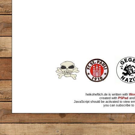
heikoheftich.de is written with
Wor
created with
PSPad
and 
JavaScript should be activated to view em
you can subscribe to 