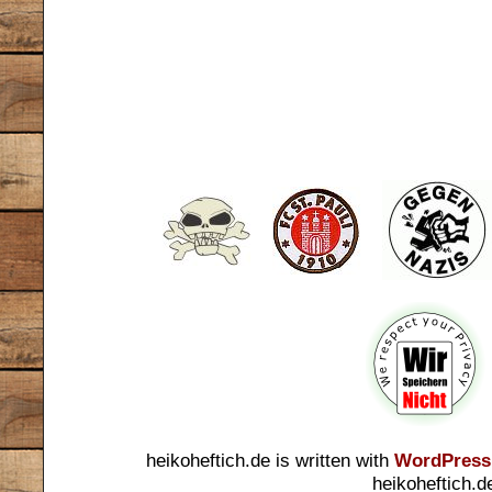
heikoheftich.de is written with
WordPress
heikoheftich.d