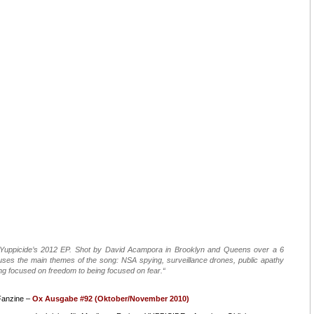
 of Yuppicide’s 2012 EP. Shot by David Acampora in Brooklyn and Queens over a 6
uses the main themes of the song: NSA spying, surveillance drones, public apathy
ing focused on freedom to being focused on fear.“
Fanzine –
Ox Ausgabe #92 (Oktober/November 2010)