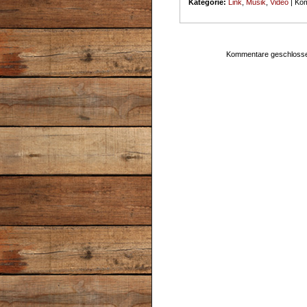
Kategorie:
Link
,
Musik
,
Video
|
Kom
Kommentare geschloss