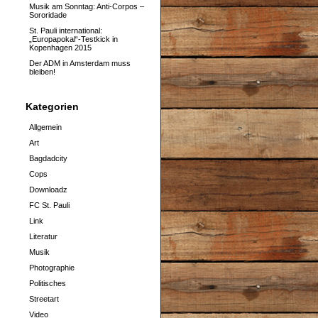
Musik am Sonntag: Anti-Corpos –
Sororidade
St. Pauli international:
„Europapokal“-Testkick in
Kopenhagen 2015
Der ADM in Amsterdam muss
bleiben!
Kategorien
Allgemein
Art
Bagdadcity
Cops
Downloadz
FC St. Pauli
Link
Literatur
Musik
Photographie
Politisches
Streetart
Video