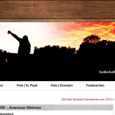
ss
Foto | St. Pauli
Foto | Streetart
Fundsachen
106 fette Streetart-Kunstwerke aus 2013
»
IDE – American Oblivion
ikoheftich