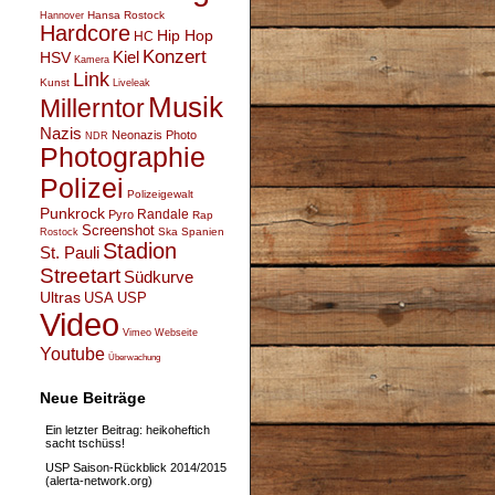
Hansa Rostock
Hannover
Hardcore
Hip Hop
HC
Konzert
Kiel
HSV
Kamera
Link
Kunst
Liveleak
Musik
Millerntor
Nazis
Neonazis
Photo
NDR
Photographie
Polizei
Polizeigewalt
Punkrock
Randale
Pyro
Rap
Screenshot
Ska
Spanien
Rostock
Stadion
St. Pauli
Streetart
Südkurve
Ultras
USA
USP
Video
Vimeo
Webseite
Youtube
Überwachung
Neue Beiträge
Ein letzter Beitrag: heikoheftich
sacht tschüss!
USP Saison-Rückblick 2014/2015
(alerta-network.org)