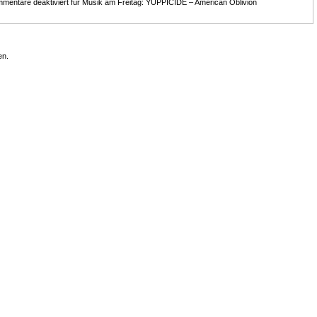
mentare deaktiviert
für Musik am Freitag: YUPPICIDE – American Oblivion
en.