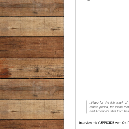
„Video for the title track
month period, the video foc
and America’s shift from be
Interview mit YUPPICIDE vom Ox-