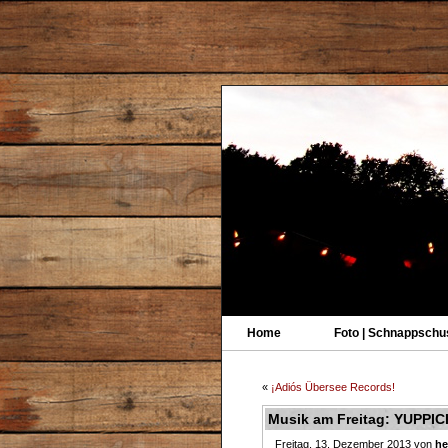
Home
Foto | Schnappschu
«
¡Adiós Übersee Records!
Musik am Freitag: YUPPIC
Freitag, 13. Dezember 2013 von
he