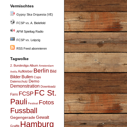
Vermischtes
Gypsy Ska Orquesta (VE)
FCSP vs. A. Bielefeld
AFM Spieltag Radio
FCSP vs. Leipzig
RSS Feed abonnieren
Tagwolke
2. Bundesliga
Album
Amsterdam
Berlin
Bild
Aufkleber
Antifa
Bullen
Bilder
Cops
Demo
Datenschutz
Demonstration
Downloadz
FC St.
FCSP
Fans
Pauli
Fotos
Festival
Fussball
Gegengerade
Gewalt
Hamburg
Graffiti