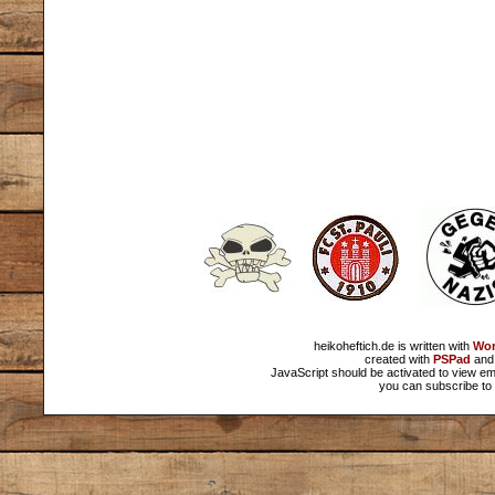
heikoheftich.de is written with
Wor
created with
PSPad
and 
JavaScript should be activated to view em
you can subscribe to 