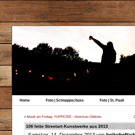
Home
Foto | Schnappschuss
Foto | St. Pauli
«
Musik am Freitag: YUPPICIDE – American Oblivion
106 fette Streetart-Kunstwerke aus 2013
Samstag, 14. Dezember 2013 von
heikoheftic