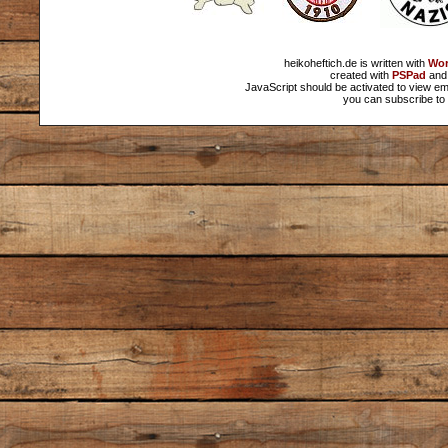
heikoheftich.de is written with
Wor
created with
PSPad
and 
JavaScript should be activated to view em
you can subscribe to 