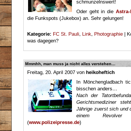
schmunzelnswert!
Oder geht in die
Astra
die Funkspots (Jukebox) an. Sehr gelungen!
Kategorie:
FC St. Pauli
,
Link
,
Photographie
|
K
was dagegen?
Mmmhh, man muss ja nicht alles verstehen…
Freitag, 20. April 2007 von
heikoheftich
In Mönchengladbach ti
bisschen anders…
Nach der Tatortbefun
Gerichtsmediziner ste
Jährige zuerst sich und 
einem Revolver
(
www.polizeipresse.de
)