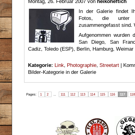
Montag, 26. Februar 2007 von
heikoheftich
In der Galerie findet I
Fotos, die unter d
zusammengefasst sind. 
Aufgenommen wurden di
San Diego, San Franci
Cadiz, Toledo (ESP), Berlin, Hamburg, Weimar
Kategorie:
Link
,
Photographie
,
Streetart
|
Komm
Bilder-Kategorie in der Galerie
Pages:
1
2
...
111
112
113
114
115
116
117
118