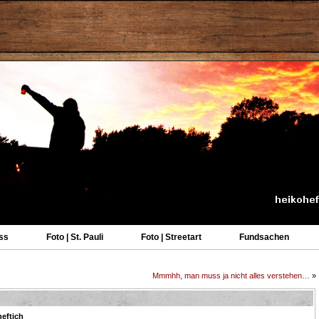
ss
Foto | St. Pauli
Foto | Streetart
Fundsachen
Mmmhh, man muss ja nicht alles verstehen…
»
eftich