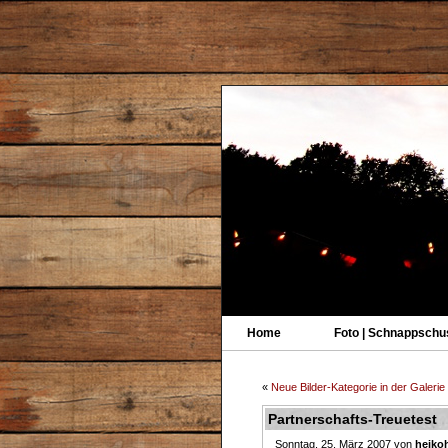
Home
Foto | Schnappschu
«
Neue Bilder-Kategorie in der Galerie
Partnerschafts-Treuetest
Sonntag, 25. März 2007 von
heikoh