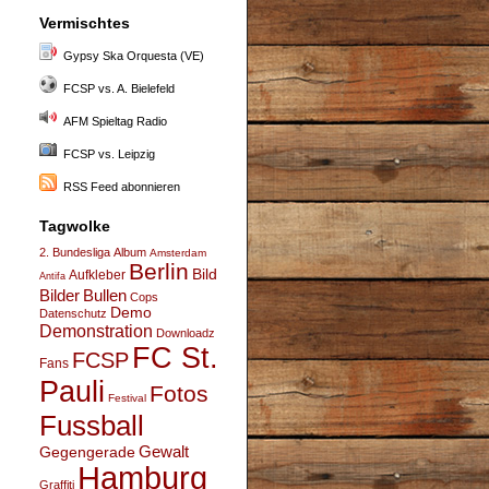
Vermischtes
Gypsy Ska Orquesta (VE)
FCSP vs. A. Bielefeld
AFM Spieltag Radio
FCSP vs. Leipzig
RSS Feed abonnieren
Tagwolke
2. Bundesliga
Album
Amsterdam
Berlin
Bild
Aufkleber
Antifa
Bullen
Bilder
Cops
Demo
Datenschutz
Demonstration
Downloadz
FC St.
FCSP
Fans
Pauli
Fotos
Festival
Fussball
Gegengerade
Gewalt
Hamburg
Graffiti