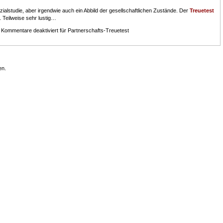
zialstudie, aber irgendwie auch ein Abbild der gesellschaftlichen Zustände. Der
Treuetest
Teilweise sehr lustig…
|
Kommentare deaktiviert
für Partnerschafts-Treuetest
en.