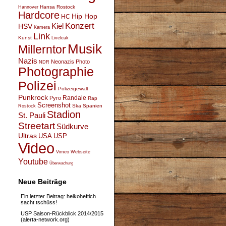
Hansa Rostock
Hannover
Hardcore
Hip Hop
HC
Konzert
Kiel
HSV
Kamera
Link
Kunst
Liveleak
Musik
Millerntor
Nazis
Neonazis
Photo
NDR
Photographie
Polizei
Polizeigewalt
Punkrock
Randale
Pyro
Rap
Screenshot
Ska
Spanien
Rostock
Stadion
St. Pauli
Streetart
Südkurve
Ultras
USA
USP
Video
Vimeo
Webseite
Youtube
Überwachung
Neue Beiträge
Ein letzter Beitrag: heikoheftich
sacht tschüss!
USP Saison-Rückblick 2014/2015
(alerta-network.org)