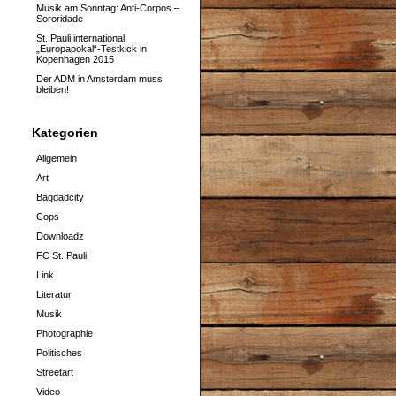
Musik am Sonntag: Anti-Corpos –
Sororidade
St. Pauli international:
„Europapokal“-Testkick in
Kopenhagen 2015
Der ADM in Amsterdam muss
bleiben!
Kategorien
Allgemein
Art
Bagdadcity
Cops
Downloadz
FC St. Pauli
Link
Literatur
Musik
Photographie
Politisches
Streetart
Video