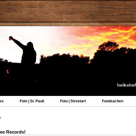
ss
Foto | St. Pauli
Foto | Streetart
Fundsachen
"
see Records!