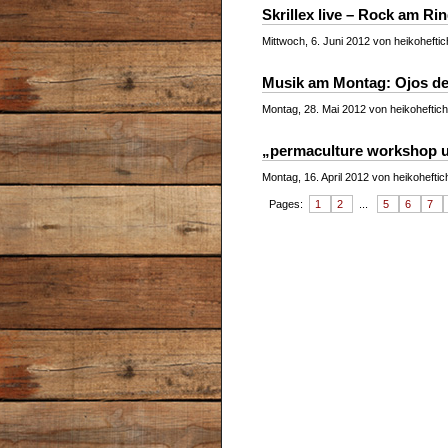
Skrillex live – Rock am Ri
Mittwoch, 6. Juni 2012 von heikoheftic
Musik am Montag: Ojos de
Montag, 28. Mai 2012 von heikoheftich
„permaculture workshop u
Montag, 16. April 2012 von heikoheftic
Pages:
1
2
...
5
6
7