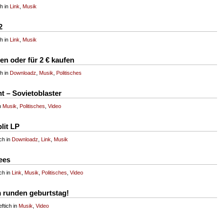
ch in
Link
,
Musik
2
ch in
Link
,
Musik
n oder für 2 € kaufen
ch in
Downloadz
,
Musik
,
Politisches
t – Sovietoblaster
in
Musik
,
Politisches
,
Video
lit LP
ch in
Downloadz
,
Link
,
Musik
ees
ch in
Link
,
Musik
,
Politisches
,
Video
m runden geburtstag!
ftich in
Musik
,
Video