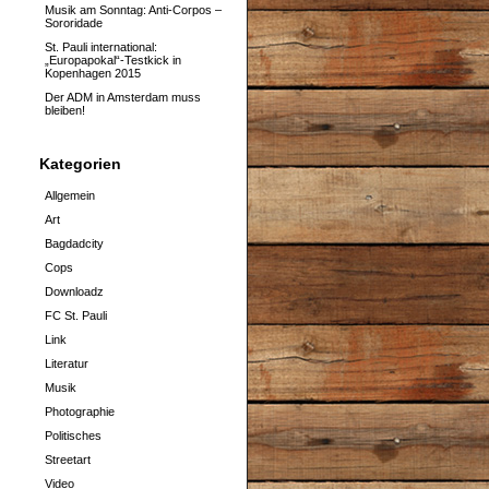
Musik am Sonntag: Anti-Corpos –
Sororidade
St. Pauli international:
„Europapokal“-Testkick in
Kopenhagen 2015
Der ADM in Amsterdam muss
bleiben!
Kategorien
Allgemein
Art
Bagdadcity
Cops
Downloadz
FC St. Pauli
Link
Literatur
Musik
Photographie
Politisches
Streetart
Video