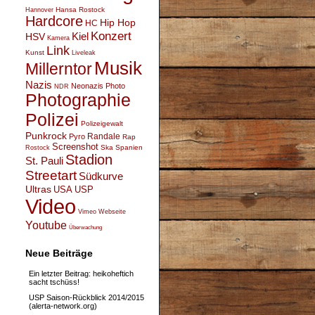
Hansa Rostock
Hannover
Hardcore
Hip Hop
HC
Konzert
Kiel
HSV
Kamera
Link
Kunst
Liveleak
Musik
Millerntor
Nazis
Neonazis
Photo
NDR
Photographie
Polizei
Polizeigewalt
Punkrock
Randale
Pyro
Rap
Screenshot
Ska
Spanien
Rostock
Stadion
St. Pauli
Streetart
Südkurve
Ultras
USA
USP
Video
Vimeo
Webseite
Youtube
Überwachung
Neue Beiträge
Ein letzter Beitrag: heikoheftich
sacht tschüss!
USP Saison-Rückblick 2014/2015
(alerta-network.org)