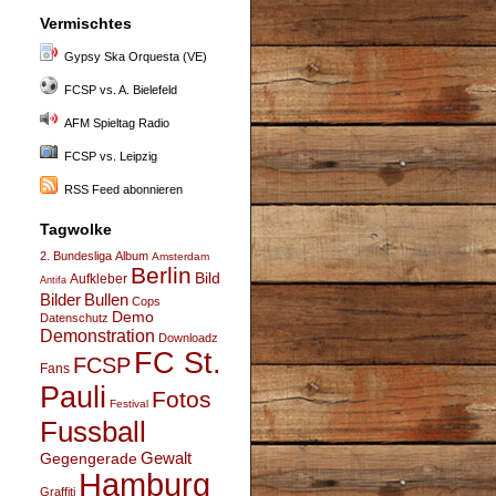
Vermischtes
Gypsy Ska Orquesta (VE)
FCSP vs. A. Bielefeld
AFM Spieltag Radio
FCSP vs. Leipzig
RSS Feed abonnieren
Tagwolke
2. Bundesliga
Album
Amsterdam
Berlin
Bild
Aufkleber
Antifa
Bullen
Bilder
Cops
Demo
Datenschutz
Demonstration
Downloadz
FC St.
FCSP
Fans
Pauli
Fotos
Festival
Fussball
Gegengerade
Gewalt
Hamburg
Graffiti