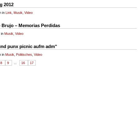
ng 2012
h in
Link
,
Musik
,
Video
 Brujo – Memorias Perdidas
 in
Musik
,
Video
nd punx picnic aufm adm“
h in
Musik
,
Politisches
,
Video
8
9
...
16
17