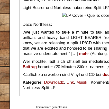
Light Bearer und Northless haben eine Split L
Dazu Northless:
„We just wanted to take a minute to talk ab
brilliant and heavy band LIGHT BEARER fro
know, we are releasing a split LP/CD with the
that we are excited and honored to be sharing
massive understatement.“ […]
mehr
(Achtung: 
Wer möchte, lädt sich offiziell bei mediafir
Beitrag
herunter (20 Minuten-Stück, namens: „
Käuflich zu erwerben sind Vinyl und CD bei
do
Kategorie:
Downloadz
,
Link
,
Musik
|
Kommentar
Northless Split LP
Kommentare geschlossen.