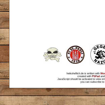
heikoheftich.de is written with
Wor
created with
PSPad
and 
JavaScript should be activated to view em
you can subscribe to 