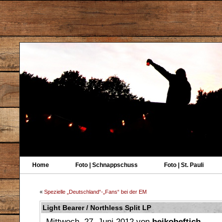
Home
Foto | Schnappschuss
Foto | St. Pauli
«
Spezielle „Deutschland“-„Fans“ bei der EM
Light Bearer / Northless Split LP
Mittwoch, 27. Juni 2012 von
heikoheftich