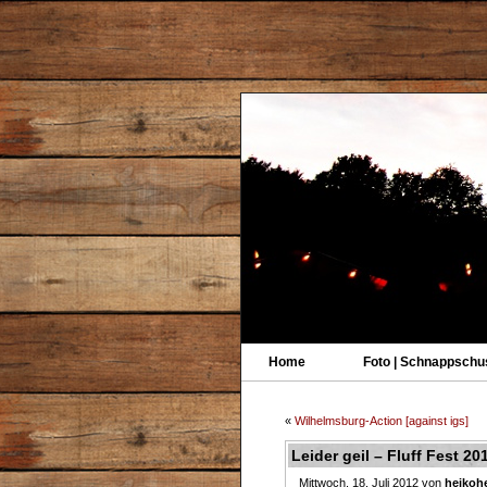
Home
Foto | Schnappschu
«
Wilhelmsburg-Action [against igs]
Leider geil – Fluff Fest 20
Mittwoch, 18. Juli 2012 von
heikohe