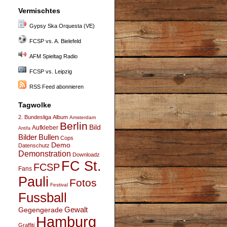
Vermischtes
Gypsy Ska Orquesta (VE)
FCSP vs. A. Bielefeld
AFM Spieltag Radio
FCSP vs. Leipzig
RSS Feed abonnieren
Tagwolke
2. Bundesliga
Album
Amsterdam
Berlin
Bild
Aufkleber
Antifa
Bullen
Bilder
Cops
Demo
Datenschutz
Demonstration
Downloadz
FC St.
FCSP
Fans
Pauli
Fotos
Festival
Fussball
Gegengerade
Gewalt
Hamburg
Graffiti