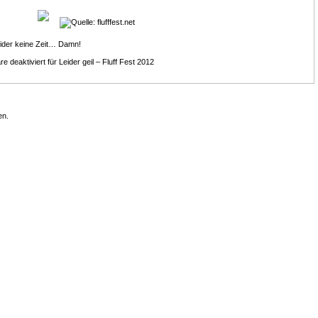
leider keine Zeit… Damn!
e deaktiviert
für Leider geil – Fluff Fest 2012
en.