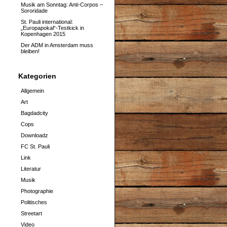
Musik am Sonntag: Anti-Corpos –
Sororidade
St. Pauli international:
„Europapokal“-Testkick in
Kopenhagen 2015
Der ADM in Amsterdam muss
bleiben!
Kategorien
Allgemein
Art
Bagdadcity
Cops
Downloadz
FC St. Pauli
Link
Literatur
Musik
Photographie
Politisches
Streetart
Video