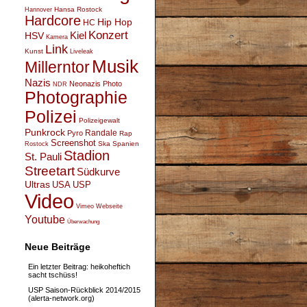
Hansa Rostock
Hannover
Hardcore
Hip Hop
HC
Konzert
Kiel
HSV
Kamera
Link
Kunst
Liveleak
Musik
Millerntor
Nazis
Neonazis
Photo
NDR
Photographie
Polizei
Polizeigewalt
Punkrock
Randale
Pyro
Rap
Screenshot
Ska
Spanien
Rostock
Stadion
St. Pauli
Streetart
Südkurve
Ultras
USA
USP
Video
Vimeo
Webseite
Youtube
Überwachung
Neue Beiträge
Ein letzter Beitrag: heikoheftich
sacht tschüss!
USP Saison-Rückblick 2014/2015
(alerta-network.org)