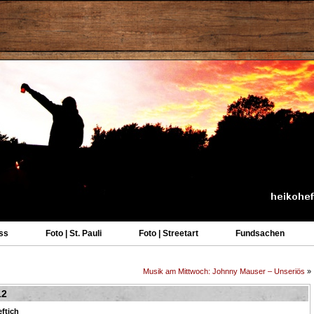
ss
Foto | St. Pauli
Foto | Streetart
Fundsachen
Musik am Mittwoch: Johnny Mauser – Unseriös
»
12
ftich