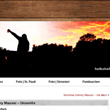
ss
Foto | St. Pauli
Foto | Streetart
Fundsachen
Nochmal Johnny Mauser – mit alles!
»
ny Mauser – Unseriös
ftich