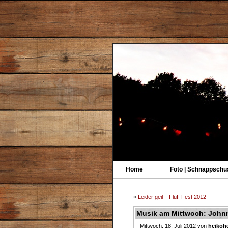
Home
Foto | Schnappschu
«
Leider geil – Fluff Fest 2012
Musik am Mittwoch: John
Mittwoch, 18. Juli 2012 von
heikohe