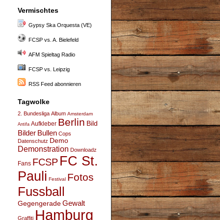
Vermischtes
Gypsy Ska Orquesta (VE)
FCSP vs. A. Bielefeld
AFM Spieltag Radio
FCSP vs. Leipzig
RSS Feed abonnieren
Tagwolke
2. Bundesliga
Album
Amsterdam
Berlin
Bild
Aufkleber
Antifa
Bullen
Bilder
Cops
Demo
Datenschutz
Demonstration
Downloadz
FC St.
FCSP
Fans
Pauli
Fotos
Festival
Fussball
Gegengerade
Gewalt
Hamburg
Graffiti