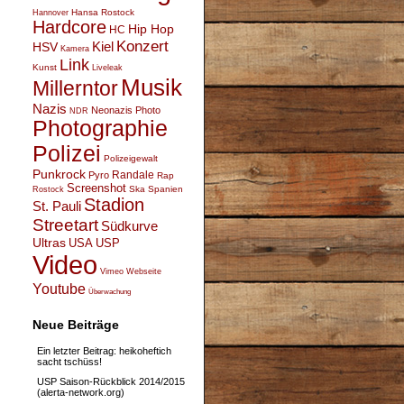
Hansa Rostock
Hannover
Hardcore
Hip Hop
HC
Konzert
Kiel
HSV
Kamera
Link
Kunst
Liveleak
Musik
Millerntor
Nazis
Neonazis
Photo
NDR
Photographie
Polizei
Polizeigewalt
Punkrock
Randale
Pyro
Rap
Screenshot
Ska
Spanien
Rostock
Stadion
St. Pauli
Streetart
Südkurve
Ultras
USA
USP
Video
Vimeo
Webseite
Youtube
Überwachung
Neue Beiträge
Ein letzter Beitrag: heikoheftich
sacht tschüss!
USP Saison-Rückblick 2014/2015
(alerta-network.org)