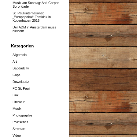
Musik am Sonntag: Anti-Corpos –
Sororidade
St. Pauli international:
„Europapokal“-Testkick in
Kopenhagen 2015
Der ADM in Amsterdam muss
bleiben!
Kategorien
Allgemein
Art
Bagdadcity
Cops
Downloadz
FC St. Pauli
Link
Literatur
Musik
Photographie
Politisches
Streetart
Video