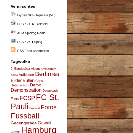
Vermischtes
Gypsy Ska Orquesta (VE)
FCSP vs. A. Bielefeld
AFM Spieltag Radio
FCSP vs. Leipzig
RSS Feed abonnieren
Tagwolke
2. Bundesliga
Album
Amsterdam
Berlin
Bild
Aufkleber
Antifa
Bullen
Bilder
Cops
Demo
Datenschutz
Demonstration
Downloadz
FC St.
FCSP
Fans
Pauli
Fotos
Festival
Fussball
Gegengerade
Gewalt
Hamburg
Graffiti