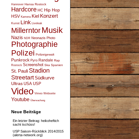
Hansa Rostock
Hannover
Hardcore
Hip Hop
HC
Konzert
Kiel
HSV
Kamera
Link
Kunst
Liveleak
Musik
Millerntor
Nazis
Neonazis
Photo
NDR
Photographie
Polizei
Polizeigewalt
Punkrock
Randale
Pyro
Rap
Screenshot
Ska
Spanien
Rostock
Stadion
St. Pauli
Streetart
Südkurve
Ultras
USA
USP
Video
Vimeo
Webseite
Youtube
Überwachung
Neue Beiträge
Ein letzter Beitrag: heikoheftich
sacht tschüss!
USP Saison-Rückblick 2014/2015
(alerta-network.org)