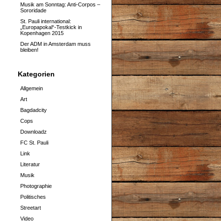
Musik am Sonntag: Anti-Corpos –
Sororidade
St. Pauli international:
„Europapokal“-Testkick in
Kopenhagen 2015
Der ADM in Amsterdam muss
bleiben!
Kategorien
Allgemein
Art
Bagdadcity
Cops
Downloadz
FC St. Pauli
Link
Literatur
Musik
Photographie
Politisches
Streetart
Video