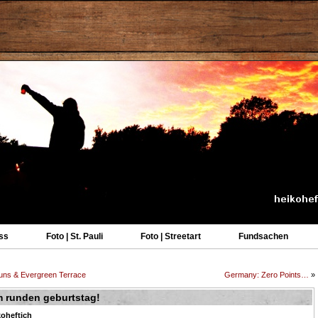
ss
Foto | St. Pauli
Foto | Streetart
Fundsachen
Guns & Evergreen Terrace
Germany: Zero Points…
»
m runden geburtstag!
koheftich