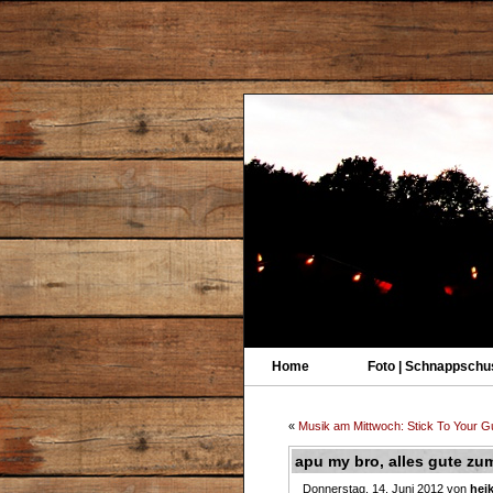
Home
Foto | Schnappschu
«
Musik am Mittwoch: Stick To Your 
apu my bro, alles gute zu
Donnerstag, 14. Juni 2012 von
hei