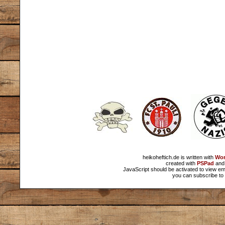
heikoheftich.de is written with
Wor
created with
PSPad
and 
JavaScript should be activated to view em
you can subscribe to 