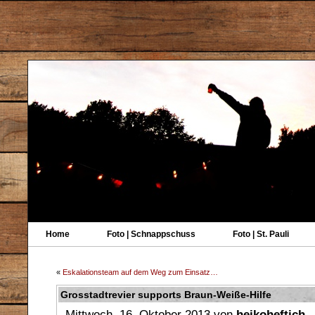
Home
Foto | Schnappschuss
Foto | St. Pauli
«
Eskalationsteam auf dem Weg zum Einsatz…
Grosstadtrevier supports Braun-Weiße-Hilfe
Mittwoch, 16. Oktober 2013 von
heikoheftich