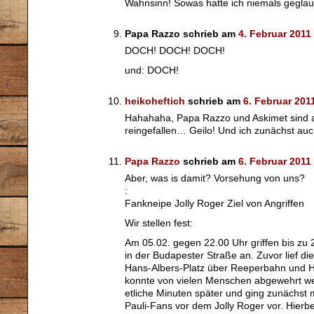
Wahnsinn! Sowas hatte ich niemals geglaub
Papa Razzo schrieb am
4. Februar 2011
DOCH! DOCH! DOCH!
und: DOCH!
heikoheftich
schrieb am
6. Februar 201
Hahahaha, Papa Razzo und Askimet sind
reingefallen… Geilo! Und ich zunächst auc
Papa Razzo
schrieb am
6. Februar 2011
Aber, was is damit? Vorsehung von uns?
:
Fankneipe Jolly Roger Ziel von Angriffen
Wir stellen fest:
Am 05.02. gegen 22.00 Uhr griffen bis zu
in der Budapester Straße an. Zuvor lief d
Hans-Albers-Platz über Reeperbahn und He
konnte von vielen Menschen abgewehrt wer
etliche Minuten später und ging zunächst 
Pauli-Fans vor dem Jolly Roger vor. Hierbe