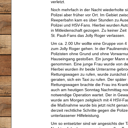
verletzt.
Noch mehrfach in der Nacht wiederholte si
Polizei aber früher vor Ort. Im Gebiet zwi
Reeperbahn kam es über Stunden zu Aus
Polizei und HSV-Fans. Hierbei wurden Aut
in Mitleidenschaft gezogen. Zu keiner Ze
St. Pauli-Fans das Jolly Roger verlassen.
Um ca. 2.00 Uhr wollte eine Gruppe von 
zum Jolly Roger gehen. In der Paulinenst
Polizisten ohne Grund und ohne Vorwarnu
Hauseingang gestoßen. Ein junger Mann
genommen. Eine junge Frau wurde von der
Hierbei wurden ihr beide Unterarme gebro
Rettungswagen zu rufen, wurde zunächst ig
geraten, sich ein Taxi zu rufen. Der späte
Rettungswagen brachte die Frau ins Krank
auch am heutigen Sonntag Nachmittag noc
notwendige Operation wartet. Der in G
wurde am Morgen zeitgleich mit 4 HSV-Fan
die Maßnahme wurde bis jetzt nicht genann
derzeit rechtliche Schritte gegen die Poli
unterlassener Hilfeleistung.
Um so entsetzter sind wir angesichts der 