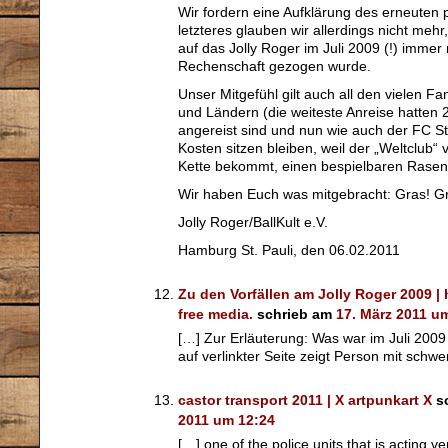
Wir fordern eine Aufklärung des erneuten p
letzteres glauben wir allerdings nicht mehr
auf das Jolly Roger im Juli 2009 (!) immer 
Rechenschaft gezogen wurde.
Unser Mitgefühl gilt auch all den vielen F
und Ländern (die weiteste Anreise hatten 
angereist sind und nun wie auch der FC St
Kosten sitzen bleiben, weil der „Weltclub“ 
Kette bekommt, einen bespielbaren Rasen 
Wir haben Euch was mitgebracht: Gras! Gr
Jolly Roger/BallKult e.V.
Hamburg St. Pauli, den 06.02.2011
Zu den Vorfällen am Jolly Roger 2009 | 
free media.
schrieb am
17. März 2011 u
[…] Zur Erläuterung: Was war im Juli 200
auf verlinkter Seite zeigt Person mit schwe
castor transport 2011 | X artpunkart X
s
2011 um 12:24
[…] one of the police units that is acting ve