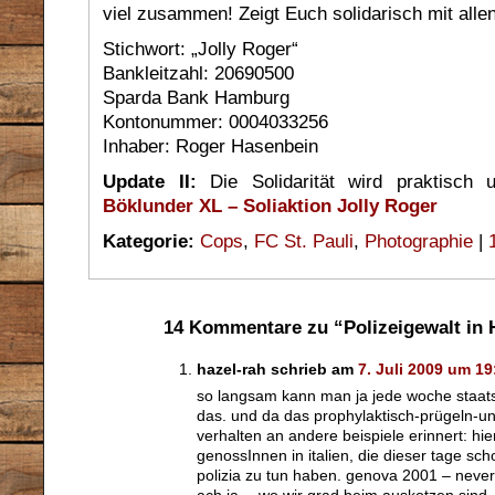
viel zusammen! Zeigt Euch solidarisch mit alle
Stichwort: „Jolly Roger“
Bankleitzahl: 20690500
Sparda Bank Hamburg
Kontonummer: 0004033256
Inhaber: Roger Hasenbein
Update II:
Die Solidarität wird praktisch
Böklunder XL – Soliaktion Jolly Roger
Kategorie:
Cops
,
FC St. Pauli
,
Photographie
|
14 Kommentare zu “Polizeigewalt in
hazel-rah schrieb am
7. Juli 2009 um 19
so langsam kann man ja jede woche staatsg
das. und da das prophylaktisch-prügeln-u
verhalten an andere beispiele erinnert: hi
genossInnen in italien, die dieser tage sch
polizia zu tun haben. genova 2001 – never 