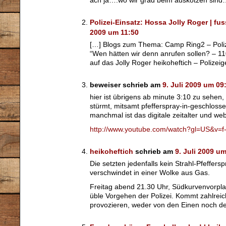
ach ja….wo wir grad beim auskotzen sind…
Polizei-Einsatz: Hossa Jolly Roger | fus
2009 um 11:50
[…] Blogs zum Thema: Camp Ring2 – Polize
“Wen hätten wir denn anrufen sollen? – 11
auf das Jolly Roger heikoheftich – Polize
beweiser schrieb am
9. Juli 2009 um 09
hier ist übrigens ab minute 3:10 zu sehen, 
stürmt, mitsamt pfefferspray-in-geschlos
manchmal ist das digitale zeitalter und 
http://www.youtube.com/watch?gl=US&v=
heikoheftich
schrieb am
9. Juli 2009 u
Die setzten jedenfalls kein Strahl-Pfeffers
verschwindet in einer Wolke aus Gas.
Freitag abend 21.30 Uhr, Südkurvenvorpl
üble Vorgehen der Polizei. Kommt zahlreic
provozieren, weder von den Einen noch 