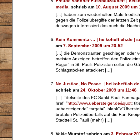
Freude schöner Fussballzauber! | heiko
media.
schrieb am
10. August 2009 um 
[…] haben zum wiederholten Male friedlic
gegen die Polizeiübergiffe der letzten Zeit p
deswegen interessiert das auch die Nachric
Kein Kommentar… | heikoheftich.de | s
am
7. September 2009 um 20:52
[…] die Demonstranten geschlagen oder ver
meisten Anzeigen betreffen den Polizeieins
Roger” in St. Pauli. Polizisten sollen die 
Schlagstöcken attackiert […]
No Justice, No Peace. | heikoheftich.de
schrieb am
24. Oktober 2009 um 11:48
[…] Titelseite des FC Sankt Pauli Fanmaga
href="
http://www.uebersteiger.de&quot
; ti
uebersteiger.de" target="_blank">“Überst
brutalen Polizeiüberfalls auf die Fan-Kne
Stadtteil St. Pauli (mehr) […]
Vekie Wurstof schrieb am
3. Februar 20