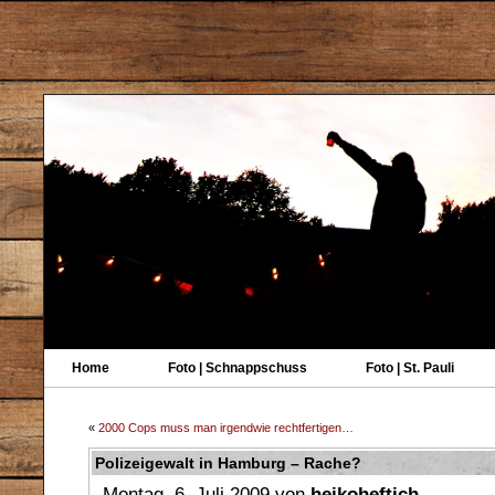
Home
Foto | Schnappschuss
Foto | St. Pauli
«
2000 Cops muss man irgendwie rechtfertigen…
Polizeigewalt in Hamburg – Rache?
Montag, 6. Juli 2009 von
heikoheftich