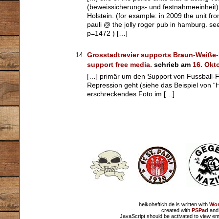
(beweissicherungs- und festnahmeeinheit)
Holstein. (for example: in 2009 the unit fro
pauli @ the jolly roger pub in hamburg. see
p=1472 ) […]
Grosstadtrevier supports Braun-Weiße-Hi
support free media.
schrieb am
16. Okt
[…] primär um den Support von Fussball-F
Repression geht (siehe das Beispiel von “
erschreckendes Foto im […]
heikoheftich.de is written with
Wor
created with
PSPad
and 
JavaScript should be activated to view em