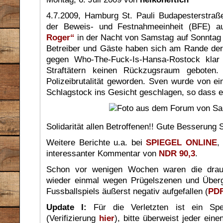
4.7.2009, Hamburg St. Pauli Budapesterstraße
der Beweis- und Festnahmeeinheit (BFE) a
Roger“
in der Nacht von Samstag auf Sonntag
Betreiber und Gäste haben sich am Rande der 
gegen Who-The-Fuck-Is-Hansa-Rostock klar 
Straftätern keinen Rückzugsraum geboten.
Polizeibrutalität geworden. Sven wurde von 
Schlagstock ins Gesicht geschlagen, so dass er
Solidarität allen Betroffenen!! Gute Besserung 
Weitere Berichte u.a. bei
SPIEGEL ONLINE
interessanter Kommentar von
NDR 90,3
.
Schon vor wenigen Wochen waren die drauf
wieder einmal wegen Prügelszenen und Übergri
Fussballspiels äußerst negativ aufgefallen (
PDF
Update I:
Für die Verletzten ist ein Spe
(Verifizierung
hier
), bitte überweist jeder ein