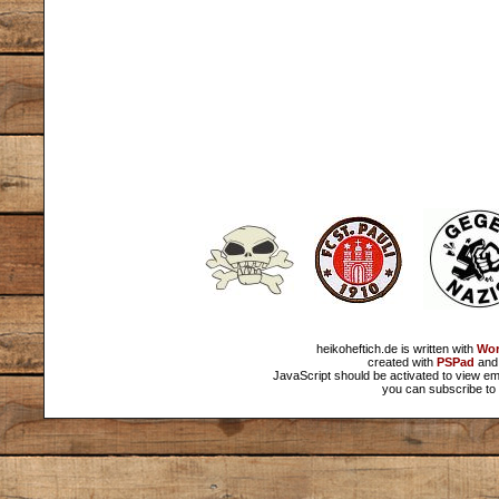
heikoheftich.de is written with
Wor
created with
PSPad
and 
JavaScript should be activated to view em
you can subscribe to 