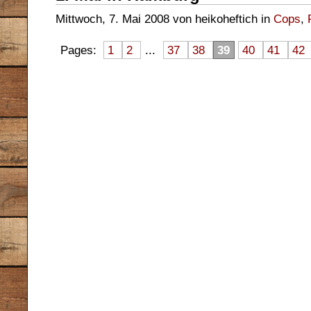
Mittwoch, 7. Mai 2008 von heikoheftich in
Cops
,
Pages:
1
2
...
37
38
39
40
41
42