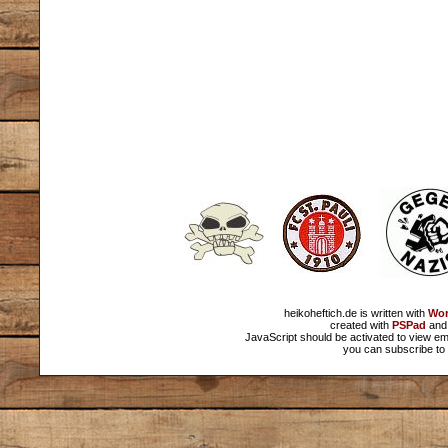
heikoheftich.de is written with
Wor
created with
PSPad
and 
JavaScript should be activated to view em
you can subscribe to 