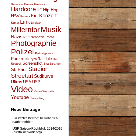
Hansa Rostock
Hannover
Hardcore
Hip Hop
HC
Konzert
Kiel
HSV
Kamera
Link
Kunst
Liveleak
Musik
Millerntor
Nazis
Neonazis
Photo
NDR
Photographie
Polizei
Polizeigewalt
Punkrock
Randale
Pyro
Rap
Screenshot
Ska
Spanien
Rostock
Stadion
St. Pauli
Streetart
Südkurve
Ultras
USA
USP
Video
Vimeo
Webseite
Youtube
Überwachung
Neue Beiträge
Ein letzter Beitrag: heikoheftich
sacht tschüss!
USP Saison-Rückblick 2014/2015
(alerta-network.org)