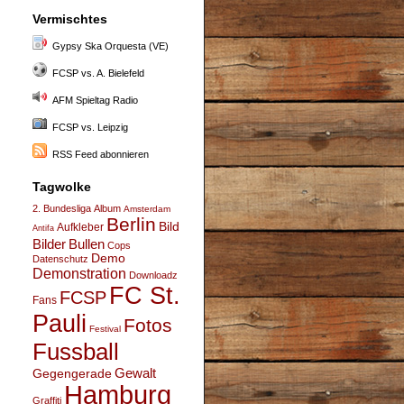
Vermischtes
Gypsy Ska Orquesta (VE)
FCSP vs. A. Bielefeld
AFM Spieltag Radio
FCSP vs. Leipzig
RSS Feed abonnieren
Tagwolke
2. Bundesliga
Album
Amsterdam
Berlin
Bild
Aufkleber
Antifa
Bullen
Bilder
Cops
Demo
Datenschutz
Demonstration
Downloadz
FC St.
FCSP
Fans
Pauli
Fotos
Festival
Fussball
Gegengerade
Gewalt
Hamburg
Graffiti