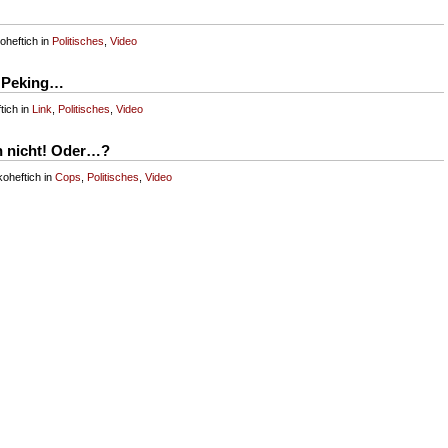
oheftich in
Politisches
,
Video
n Peking…
tich in
Link
,
Politisches
,
Video
ch nicht! Oder…?
oheftich in
Cops
,
Politisches
,
Video