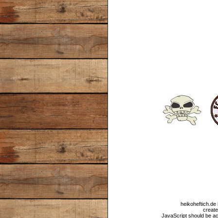
heikoheftich.de 
create
JavaScript should be ac