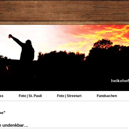
ss
Foto | St. Pauli
Foto | Streetart
Fundsachen
be"
ile undenkbar…