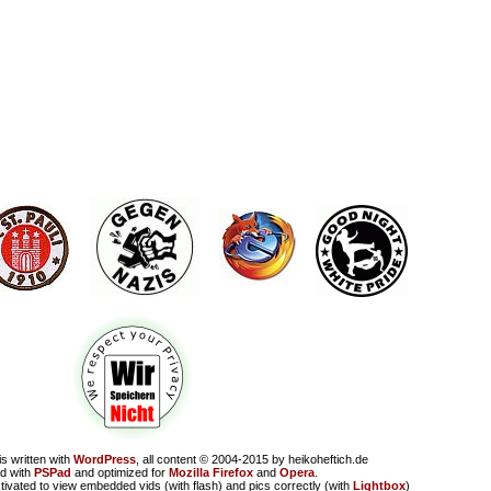
is written with
WordPress
, all content © 2004-2015 by heikoheftich.de
d with
PSPad
and optimized for
Mozilla Firefox
and
Opera
.
tivated to view embedded vids (with flash) and pics correctly (with
Lightbox
)