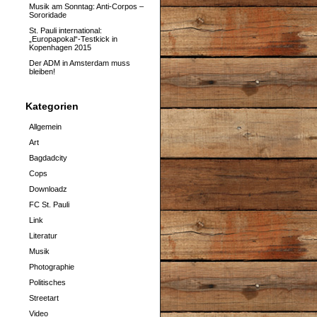
Musik am Sonntag: Anti-Corpos –
Sororidade
St. Pauli international:
„Europapokal“-Testkick in
Kopenhagen 2015
Der ADM in Amsterdam muss
bleiben!
Kategorien
Allgemein
Art
Bagdadcity
Cops
Downloadz
FC St. Pauli
Link
Literatur
Musik
Photographie
Politisches
Streetart
Video