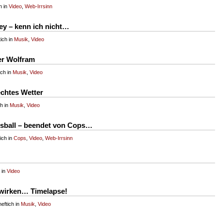
h in
Video
,
Web-Irrsinn
ey – kenn ich nicht…
ich in
Musik
,
Video
er Wolfram
ich in
Musik
,
Video
chtes Wetter
ch in
Musik
,
Video
ssball – beendet von Cops…
ich in
Cops
,
Video
,
Web-Irrsinn
 in
Video
 wirken… Timelapse!
eftich in
Musik
,
Video