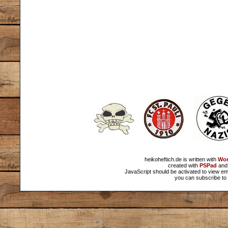
heikoheftich.de is written with
Wor
created with
PSPad
and 
JavaScript should be activated to view em
you can subscribe to 