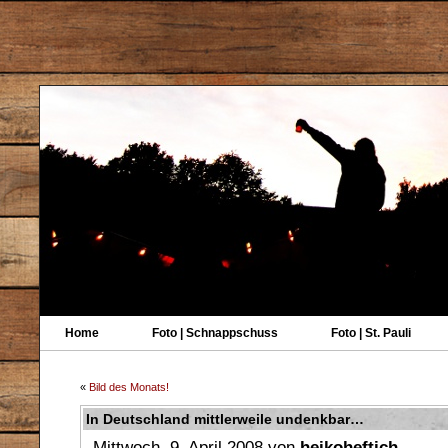
Home
Foto | Schnappschuss
Foto | St. Pauli
«
Bild des Monats!
In Deutschland mittlerweile undenkbar…
Mittwoch, 9. April 2008 von
heikoheftich