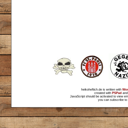
heikoheftich.de is written with
Wor
created with
PSPad
and 
JavaScript should be activated to view em
you can subscribe to 