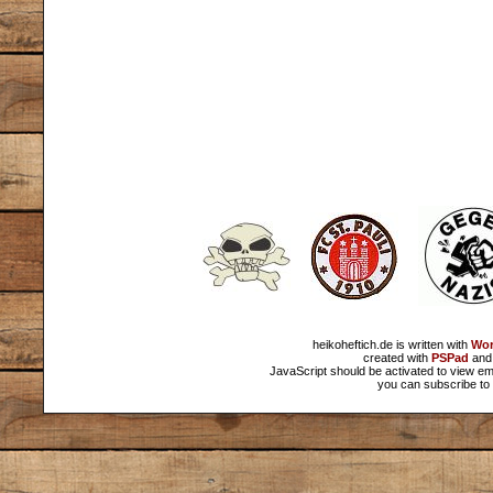
heikoheftich.de is written with
Wor
created with
PSPad
and 
JavaScript should be activated to view em
you can subscribe to 