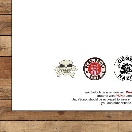
heikoheftich.de is written with
Wor
created with
PSPad
and 
JavaScript should be activated to view em
you can subscribe to 