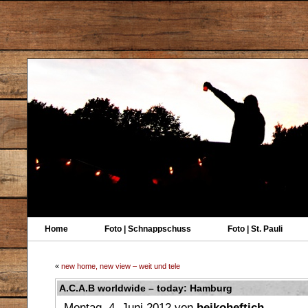
Home
Foto | Schnappschuss
Foto | St. Pauli
«
new home, new view – weit und tele
A.C.A.B worldwide – today: Hamburg
Montag, 4. Juni 2012 von
heikoheftich