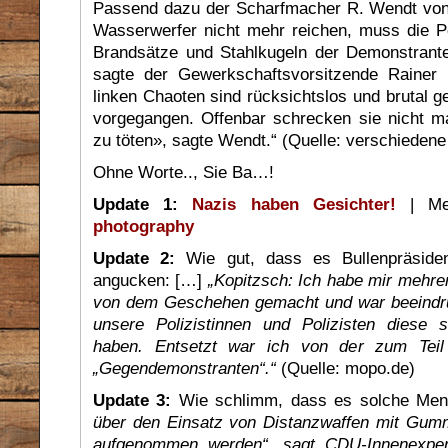
Passend dazu der Scharfmacher R. Wendt von
Wasserwerfer nicht mehr reichen, muss die Pol
Brandsätze und Stahlkugeln der Demonstran
sagte der Gewerkschaftsvorsitzende Rainer 
linken Chaoten sind rücksichtslos und brutal ge
vorgegangen. Offenbar schrecken sie nicht ma
zu töten», sagte Wendt.“ (Quelle: verschieden
Ohne Worte.., Sie Ba…!
Update 1:
Nazis haben Gesichter!
| Me
photography
Update 2:
Wie gut, dass es Bullenpräsiden
angucken: […]
„Kopitzsch: Ich habe mir mehrer
von dem Geschehen gemacht und war beeindru
unsere Polizistinnen und Polizisten diese s
haben. Entsetzt war ich von der zum Teil 
„Gegendemonstranten“.“
(Quelle: mopo.de)
Update 3:
Wie schlimm, dass es solche Men
über den Einsatz von Distanzwaffen mit Gumm
aufgenommen werden“, sagt CDU-Innenexper