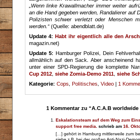
„Wenn linke Krawallmacher immer weiter aufrüs
an die Hand gegeben werden, Randalierer auf D
Polizisten schwer verletzt oder Menschen m
werden.“
(Quelle: abendblatt.de)
Update 4:
Habt ihr eigentlich alle den Arsc
magazin.net)
Update 5:
Hamburger Polizei, Dein Fehlverha
allmählich auf den Sack. Aber anscheinend ha
unter einer SPD-Regierung die komplette Nar
Cup 2012
,
siehe Zomia-Demo 2011
,
siehe Sc
Kategorie:
Cops
,
Politisches
,
Video
|
1 Komme
1 Kommentar zu “A.C.A.B worldwide
Eskalationsteam auf dem Weg zum Einsa
support free media.
schrieb am
16. Okt
[…] gehört in Hamburg mittlerweile zum be
siehe z.B. bei der großen Anti-Nazi-Demon