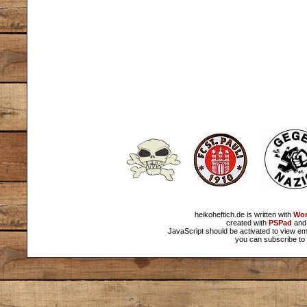
heikoheftich.de is written with
Wor
created with
PSPad
and 
JavaScript should be activated to view em
you can subscribe to 