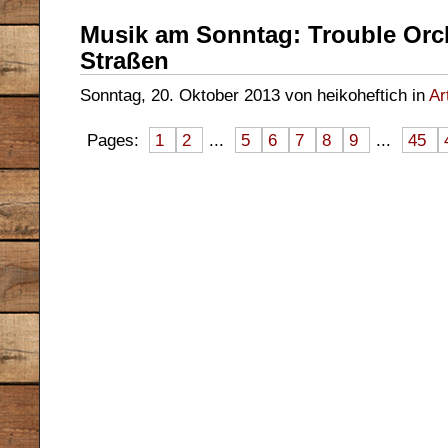
Musik am Sonntag: Trouble Orch
Straßen
Sonntag, 20. Oktober 2013 von heikoheftich in
Ar
Pages:
1
2
...
5
6
7
8
9
...
45