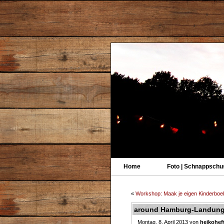
Home
Foto | Schnappschu
«
Workshop: Maak je eigen Kinderboe
around Hamburg-Landungs
Montag, 8. April 2013 von
heikohef