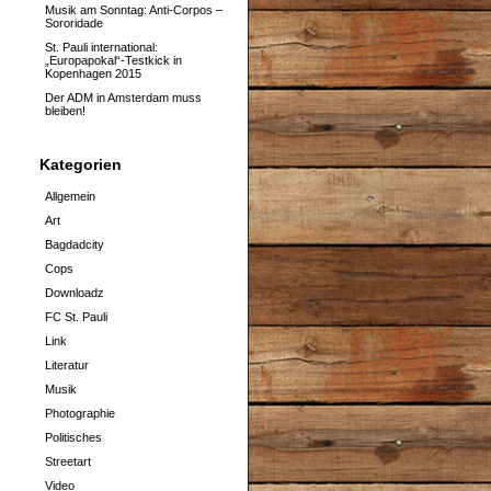
Musik am Sonntag: Anti-Corpos –
Sororidade
St. Pauli international:
„Europapokal“-Testkick in
Kopenhagen 2015
Der ADM in Amsterdam muss
bleiben!
Kategorien
Allgemein
Art
Bagdadcity
Cops
Downloadz
FC St. Pauli
Link
Literatur
Musik
Photographie
Politisches
Streetart
Video