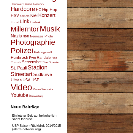
Hansa Rostock
Hannover
Hardcore
Hip Hop
HC
Konzert
Kiel
HSV
Kamera
Link
Kunst
Liveleak
Musik
Millerntor
Nazis
Neonazis
Photo
NDR
Photographie
Polizei
Polizeigewalt
Punkrock
Randale
Pyro
Rap
Screenshot
Ska
Spanien
Rostock
Stadion
St. Pauli
Streetart
Südkurve
Ultras
USA
USP
Video
Vimeo
Webseite
Youtube
Überwachung
Neue Beiträge
Ein letzter Beitrag: heikoheftich
sacht tschüss!
USP Saison-Rückblick 2014/2015
(alerta-network.org)