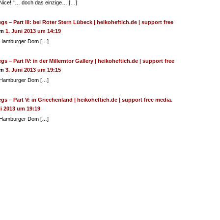
Nice! “… doch das einzige… […]
s – Part III: bei Roter Stern Lübeck | heikoheftich.de | support free
am
1. Juni 2013 um 14:19
 Hamburger Dom […]
s – Part IV: in der Millerntor Gallery | heikoheftich.de | support free
am
3. Juni 2013 um 19:15
 Hamburger Dom […]
gs – Part V: in Griechenland | heikoheftich.de | support free media.
li 2013 um 19:19
 Hamburger Dom […]