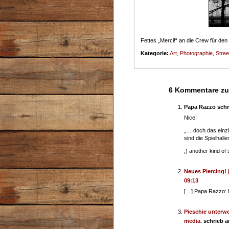
Fettes „Merci!“ an die Crew für den
Kategorie:
Art
,
Photographie
,
Stree
6 Kommentare zu
Papa Razzo sch
Nice!
„… doch das einz
sind die Spielhal
;) another kind of
Neues Piercing! 
09:13
[…] Papa Razzo: 
Pieschie unterwe
media.
schrieb 