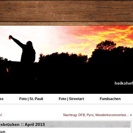
ss
Foto | St. Pauli
Foto | Streetart
Fundsachen
k!
Nachtrag: DFB, Pyro, Wunderkerzenverbot…
»
brücken :: April 2013
tich