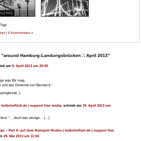
 Tag!
tart
|
6 Kommentare »
 “around Hamburg-Landungsbrücken :: April 2013”
rieb am
9. April 2013 um 20:55
ige was Biz mag,
len und das Denkmal von Bismarck.“
 springbreak ;)
| heikoheftich.de | support free media.
schrieb am
19. April 2013 um
Nice! “… doch das einzige… […]
gs – Part II: auf dem Ruhrpott-Rodeo | heikoheftich.de | support free
am
29. Mai 2013 um 11:54