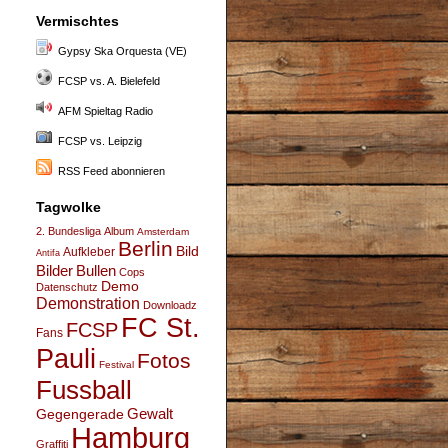
Vermischtes
Gypsy Ska Orquesta (VE)
FCSP vs. A. Bielefeld
AFM Spieltag Radio
FCSP vs. Leipzig
RSS Feed abonnieren
Tagwolke
2. Bundesliga
Album
Amsterdam
Berlin
Bild
Aufkleber
Antifa
Bullen
Bilder
Cops
Demo
Datenschutz
Demonstration
Downloadz
FC St.
FCSP
Fans
Pauli
Fotos
Festival
Fussball
Gegengerade
Gewalt
Hamburg
Graffiti