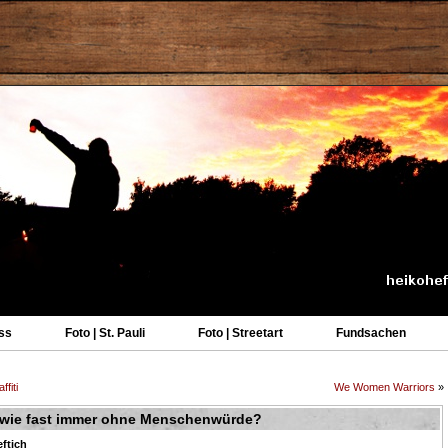
ss
Foto | St. Pauli
Foto | Streetart
Fundsachen
fiti
We Women Warriors
»
 wie fast immer ohne Menschenwürde?
ftich