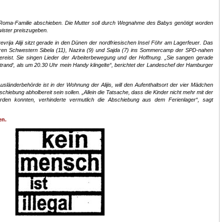
 Roma-Familie abschieben. Die Mutter soll durch Wegnahme des Babys genötigt worden
wister preiszugeben.
ija Aliji sitzt gerade in den Dünen der nordfriesischen Insel Föhr am Lagerfeuer. Das
eren Schwestern Sibela (11), Nazira (9) und Sajda (7) ins Sommercamp der SPD-nahen
ereist. Sie singen Lieder der Arbeiterbewegung und der Hoffnung. „Sie sangen gerade
r Strand‘, als um 20.30 Uhr mein Handy klingelte“, berichtet der Landeschef der Hamburger
usländerbehörde ist in der Wohnung der Alijis, will den Aufenthaltsort der vier Mädchen
chiebung abholbereit sein sollen. „Allein die Tatsache, dass die Kinder nicht mehr mit der
den konnten, verhinderte vermutlich die Abschiebung aus dem Ferienlager“, sagt
en.