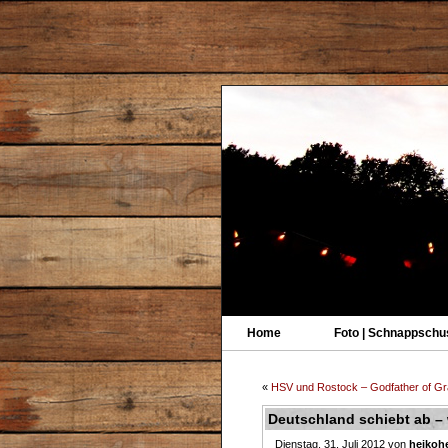
Home
Foto | Schnappschu
«
HSV und Rostock – Godfather of Graf
Deutschland schiebt ab –
Dienstag, 31. Juli 2012 von
heikohe