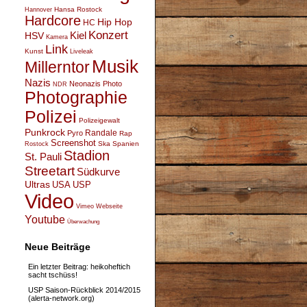
Hansa Rostock
Hannover
Hardcore
Hip Hop
HC
Konzert
Kiel
HSV
Kamera
Link
Kunst
Liveleak
Musik
Millerntor
Nazis
Neonazis
Photo
NDR
Photographie
Polizei
Polizeigewalt
Punkrock
Randale
Pyro
Rap
Screenshot
Ska
Spanien
Rostock
Stadion
St. Pauli
Streetart
Südkurve
Ultras
USA
USP
Video
Vimeo
Webseite
Youtube
Überwachung
Neue Beiträge
Ein letzter Beitrag: heikoheftich
sacht tschüss!
USP Saison-Rückblick 2014/2015
(alerta-network.org)