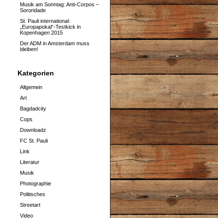
Musik am Sonntag: Anti-Corpos –
Sororidade
St. Pauli international:
„Europapokal“-Testkick in
Kopenhagen 2015
Der ADM in Amsterdam muss
bleiben!
Kategorien
Allgemein
Art
Bagdadcity
Cops
Downloadz
FC St. Pauli
Link
Literatur
Musik
Photographie
Politisches
Streetart
Video