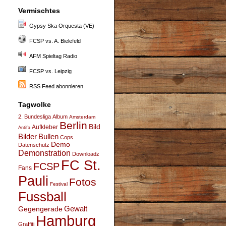
Vermischtes
Gypsy Ska Orquesta (VE)
FCSP vs. A. Bielefeld
AFM Spieltag Radio
FCSP vs. Leipzig
RSS Feed abonnieren
Tagwolke
2. Bundesliga
Album
Amsterdam
Berlin
Bild
Aufkleber
Antifa
Bullen
Bilder
Cops
Demo
Datenschutz
Demonstration
Downloadz
FC St.
FCSP
Fans
Pauli
Fotos
Festival
Fussball
Gegengerade
Gewalt
Hamburg
Graffiti