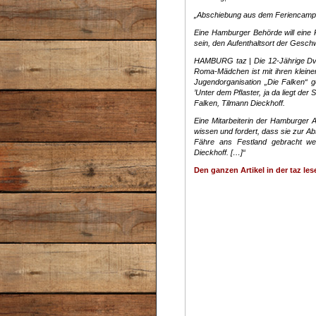
„Abschiebung aus dem Feriencamp
Eine Hamburger Behörde will eine
sein, den Aufenthaltsort der Gesch
HAMBURG taz | Die 12-Jährige Dvevr
Roma-Mädchen ist mit ihren klein
Jugendorganisation „Die Falken“ g
’Unter dem Pflaster, ja da liegt de
Falken, Tilmann Dieckhoff.
Eine Mitarbeiterin der Hamburger A
wissen und fordert, dass sie zur Abs
Fähre ans Festland gebracht wer
Dieckhoff. […]“
Den ganzen Artikel in der taz les