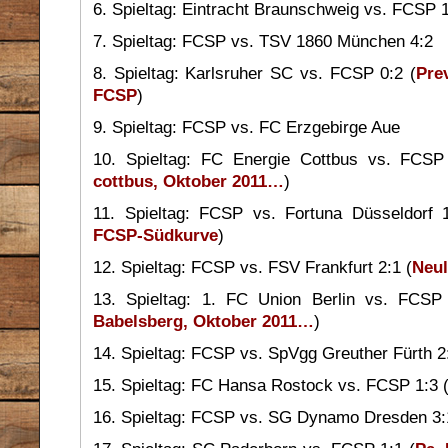
6. Spieltag: Eintracht Braunschweig vs. FCSP 
7. Spieltag: FCSP vs. TSV 1860 München 4:2
8. Spieltag: Karlsruher SC vs. FCSP 0:2 (
Pre
FCSP
)
9. Spieltag: FCSP vs. FC Erzgebirge Aue
10. Spieltag: FC Energie Cottbus vs. FCSP
cottbus, Oktober 2011…
)
11. Spieltag: FCSP vs. Fortuna Düsseldorf 1
FCSP-Südkurve
)
12. Spieltag: FCSP vs. FSV Frankfurt 2:1 (
Neul
13. Spieltag: 1. FC Union Berlin vs. FCSP
Babelsberg, Oktober 2011…
)
14. Spieltag: FCSP vs. SpVgg Greuther Fürth 2:
15. Spieltag: FC Hansa Rostock vs. FCSP 1:3 
16. Spieltag: FCSP vs. SG Dynamo Dresden 3: