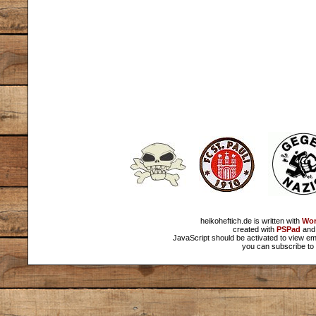
heikoheftich.de is written with
Wor
created with
PSPad
and 
JavaScript should be activated to view em
you can subscribe to 