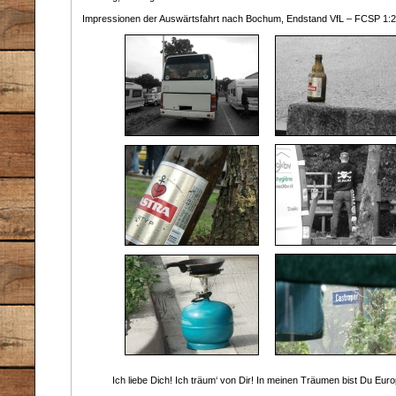
Impressionen der Auswärtsfahrt nach Bochum, Endstand VfL – FCSP 1:2
Ich liebe Dich! Ich träum‘ von Dir! In meinen Träumen bist Du Eur