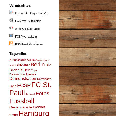
Vermischtes
Gypsy Ska Orquesta (VE)
FCSP vs. A. Bielefeld
AFM Spieltag Radio
FCSP vs. Leipzig
RSS Feed abonnieren
Tagwolke
2. Bundesliga
Album
Amsterdam
Berlin
Bild
Aufkleber
Antifa
Bullen
Bilder
Cops
Demo
Datenschutz
Demonstration
Downloadz
FC St.
FCSP
Fans
Pauli
Fotos
Festival
Fussball
Gegengerade
Gewalt
Hamburg
Graffiti