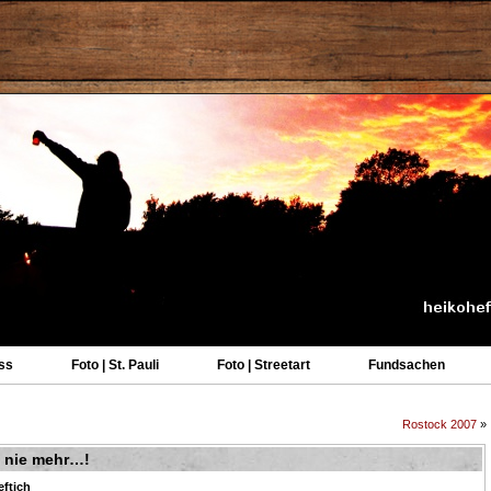
ss
Foto | St. Pauli
Foto | Streetart
Fundsachen
Rostock 2007
»
, nie mehr…!
eftich