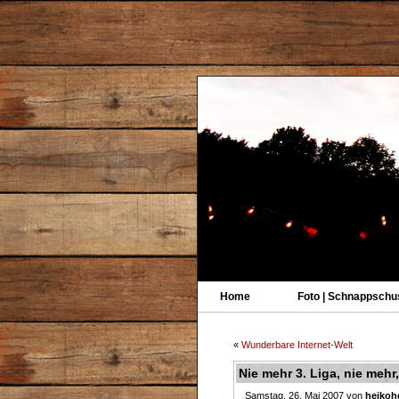
Home
Foto | Schnappschu
«
Wunderbare Internet-Welt
Nie mehr 3. Liga, nie mehr
Samstag, 26. Mai 2007 von
heikoh