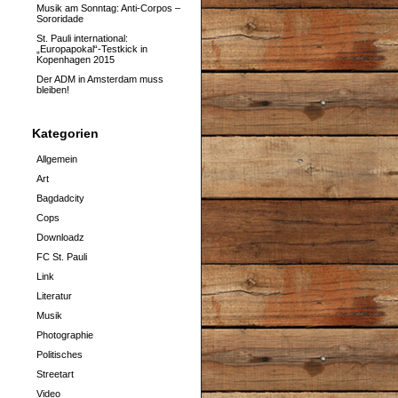
Musik am Sonntag: Anti-Corpos –
Sororidade
St. Pauli international:
„Europapokal“-Testkick in
Kopenhagen 2015
Der ADM in Amsterdam muss
bleiben!
Kategorien
Allgemein
Art
Bagdadcity
Cops
Downloadz
FC St. Pauli
Link
Literatur
Musik
Photographie
Politisches
Streetart
Video