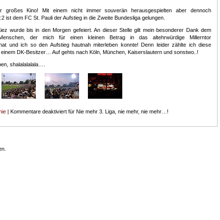
r großes Kino! Mit einem nicht immer souverän herausgespielten aber dennoch
2 ist dem FC St. Pauli der Aufstieg in die Zweite Bundesliga gelungen.
ez wurde bis in den Morgen gefeiert. An dieser Stelle gilt mein besonderer Dank dem
Menschen, der mich für einen kleinen Betrag in das altehrwürdige Millerntor
t und ich so den Aufstieg hautnah miterleben konnte! Denn leider zählte ich diese
u einem DK-Besitzer… Auf gehts nach Köln, München, Kaiserslautern und sonstwo..!
ben, shalalalalala….
hie
|
Kommentare deaktiviert
für Nie mehr 3. Liga, nie mehr, nie mehr…!
en.