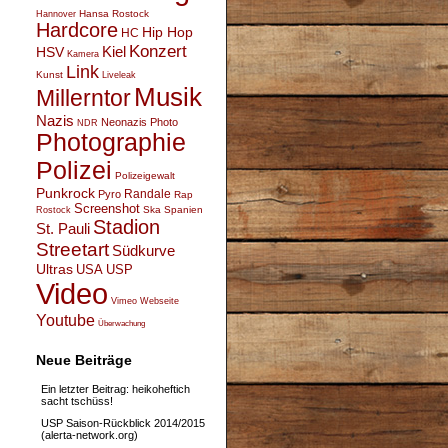
Hansa Rostock
Hannover
Hardcore
Hip Hop
HC
Konzert
Kiel
HSV
Kamera
Link
Kunst
Liveleak
Musik
Millerntor
Nazis
Neonazis
Photo
NDR
Photographie
Polizei
Polizeigewalt
Punkrock
Randale
Pyro
Rap
Screenshot
Ska
Spanien
Rostock
Stadion
St. Pauli
Streetart
Südkurve
Ultras
USA
USP
Video
Vimeo
Webseite
Youtube
Überwachung
Neue Beiträge
Ein letzter Beitrag: heikoheftich
sacht tschüss!
USP Saison-Rückblick 2014/2015
(alerta-network.org)