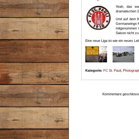
Yeah, das wa
dramatischen 2:
Und auf dem Ki
Germanwings-
mitgenommen ha
Saison nicht z
Eine neue Liga ist wie ein neues Le
Kategorie:
FC St. Pauli
,
Photograp
Kommentare geschloss