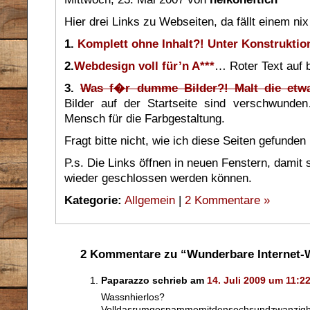
Hier drei Links zu Webseiten, da fällt einem n
1.
Komplett ohne Inhalt?! Unter Konstruktio
2.
Webdesign voll für’n A***
… Roter Text auf 
3.
Was f�r dumme Bilder?! Malt die etwa
Bilder auf der Startseite sind verschwunde
Mensch für die Farbgestaltung.
Fragt bitte nicht, wie ich diese Seiten gefunde
P.s. Die Links öffnen in neuen Fenstern, damit 
wieder geschlossen werden können.
Kategorie:
Allgemein
|
2 Kommentare »
2 Kommentare zu “Wunderbare Internet-
Paparazzo schrieb am
14. Juli 2009 um 11:2
Wassnhierlos?
Volldasrumgespammemitdensechsundzwanzigb