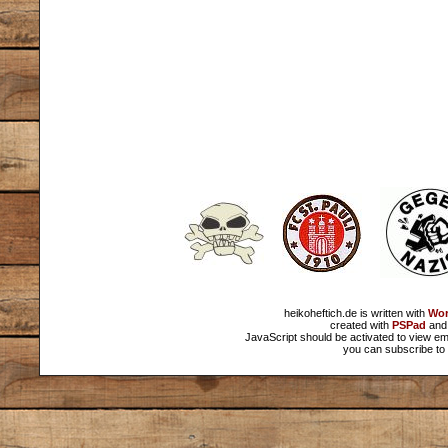
heikoheftich.de is written with
Wor
created with
PSPad
and 
JavaScript should be activated to view em
you can subscribe to 