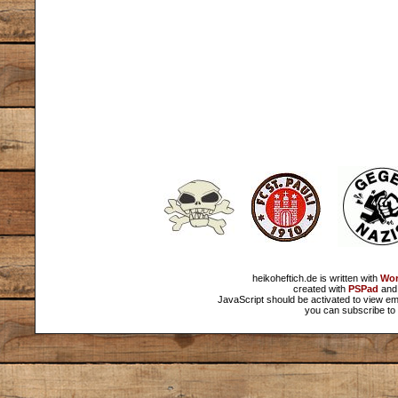
heikoheftich.de is written with
Wor
created with
PSPad
and 
JavaScript should be activated to view em
you can subscribe to 