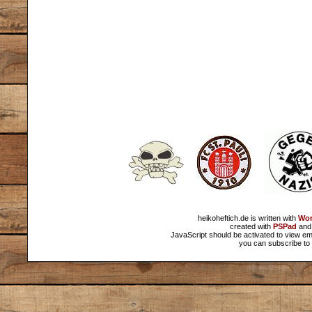
heikoheftich.de is written with
Wor
created with
PSPad
and 
JavaScript should be activated to view em
you can subscribe to 