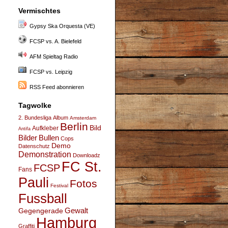
Vermischtes
Gypsy Ska Orquesta (VE)
FCSP vs. A. Bielefeld
AFM Spieltag Radio
FCSP vs. Leipzig
RSS Feed abonnieren
Tagwolke
2. Bundesliga
Album
Amsterdam
Berlin
Bild
Aufkleber
Antifa
Bullen
Bilder
Cops
Demo
Datenschutz
Demonstration
Downloadz
FC St.
FCSP
Fans
Pauli
Fotos
Festival
Fussball
Gegengerade
Gewalt
Hamburg
Graffiti