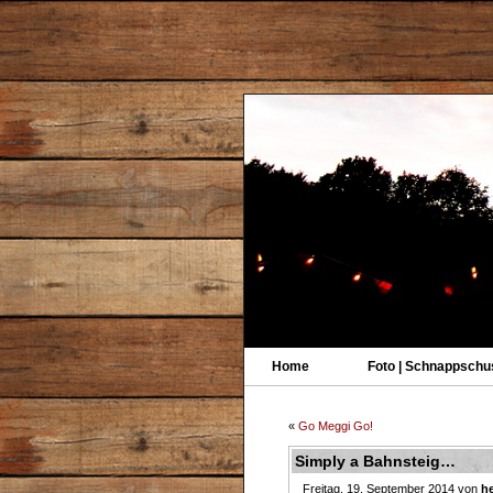
Home
Foto | Schnappschu
«
Go Meggi Go!
Simply a Bahnsteig…
Freitag, 19. September 2014 von
he