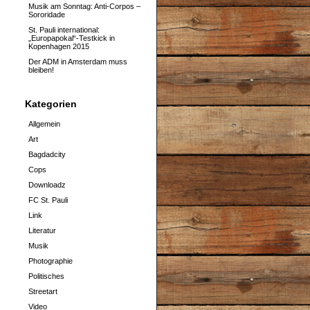
Musik am Sonntag: Anti-Corpos –
Sororidade
St. Pauli international:
„Europapokal“-Testkick in
Kopenhagen 2015
Der ADM in Amsterdam muss
bleiben!
Kategorien
Allgemein
Art
Bagdadcity
Cops
Downloadz
FC St. Pauli
Link
Literatur
Musik
Photographie
Politisches
Streetart
Video