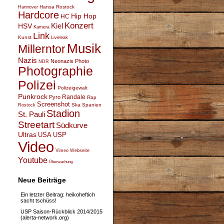
Hansa Rostock
Hannover
Hardcore
Hip Hop
HC
Konzert
Kiel
HSV
Kamera
Link
Kunst
Liveleak
Musik
Millerntor
Nazis
Neonazis
Photo
NDR
Photographie
Polizei
Polizeigewalt
Punkrock
Randale
Pyro
Rap
Screenshot
Ska
Spanien
Rostock
Stadion
St. Pauli
Streetart
Südkurve
Ultras
USA
USP
Video
Vimeo
Webseite
Youtube
Überwachung
Neue Beiträge
Ein letzter Beitrag: heikoheftich
sacht tschüss!
USP Saison-Rückblick 2014/2015
(alerta-network.org)