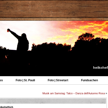
ss
Foto | St. Pauli
Foto | Streetart
Fundsachen
Musik am Samstag: Talco – Danza dell’Autunno Rosa
»
ikoheftich