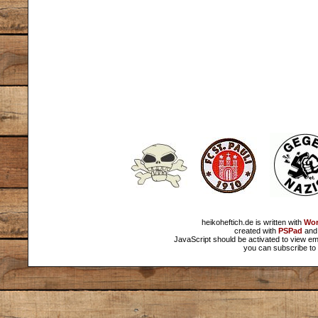
heikoheftich.de is written with
Wor
created with
PSPad
and 
JavaScript should be activated to view em
you can subscribe to 