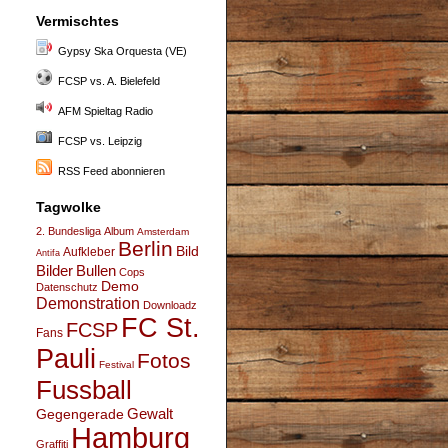
Vermischtes
Gypsy Ska Orquesta (VE)
FCSP vs. A. Bielefeld
AFM Spieltag Radio
FCSP vs. Leipzig
RSS Feed abonnieren
Tagwolke
2. Bundesliga
Album
Amsterdam
Berlin
Bild
Aufkleber
Antifa
Bullen
Bilder
Cops
Demo
Datenschutz
Demonstration
Downloadz
FC St.
FCSP
Fans
Pauli
Fotos
Festival
Fussball
Gegengerade
Gewalt
Hamburg
Graffiti