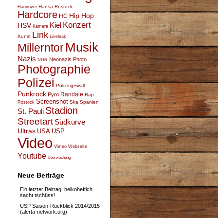
Hansa Rostock
Hannover
Hardcore
Hip Hop
HC
Konzert
Kiel
HSV
Kamera
Link
Kunst
Liveleak
Musik
Millerntor
Nazis
Neonazis
Photo
NDR
Photographie
Polizei
Polizeigewalt
Punkrock
Randale
Pyro
Rap
Screenshot
Ska
Spanien
Rostock
Stadion
St. Pauli
Streetart
Südkurve
Ultras
USA
USP
Video
Vimeo
Webseite
Youtube
Überwachung
Neue Beiträge
Ein letzter Beitrag: heikoheftich
sacht tschüss!
USP Saison-Rückblick 2014/2015
(alerta-network.org)