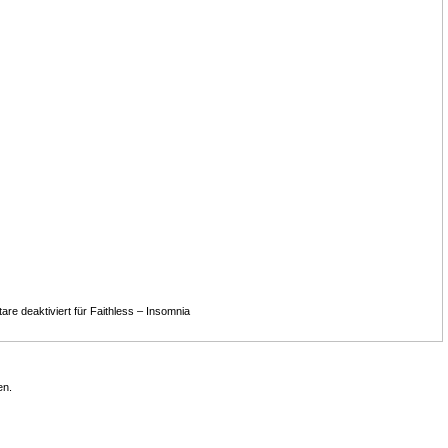
re deaktiviert
für Faithless – Insomnia
en.