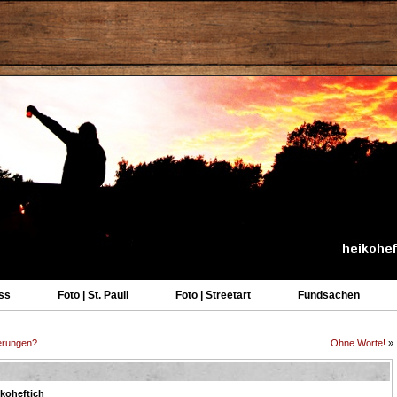
ss
Foto | St. Pauli
Foto | Streetart
Fundsachen
erungen?
Ohne Worte!
»
ikoheftich