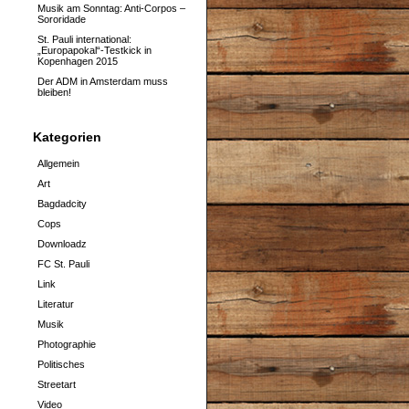
Musik am Sonntag: Anti-Corpos –
Sororidade
St. Pauli international:
„Europapokal“-Testkick in
Kopenhagen 2015
Der ADM in Amsterdam muss
bleiben!
Kategorien
Allgemein
Art
Bagdadcity
Cops
Downloadz
FC St. Pauli
Link
Literatur
Musik
Photographie
Politisches
Streetart
Video