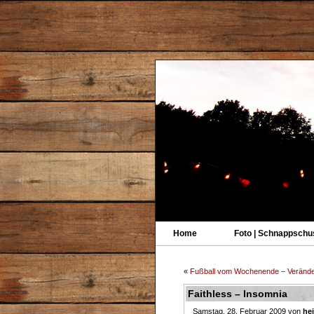
Home
Foto | Schnappschu
«
Fußball vom Wochenende – Veränd
Faithless – Insomnia
Samstag, 28. Februar 2009 von
he