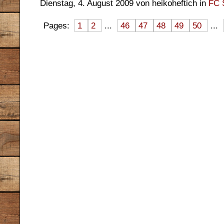
Dienstag, 4. August 2009 von heikoheftich in
FC S
Pages:
1
2
...
46
47
48
49
50
...