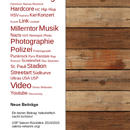
Hansa Rostock
Hannover
Hardcore
Hip Hop
HC
Konzert
Kiel
HSV
Kamera
Link
Kunst
Liveleak
Musik
Millerntor
Nazis
Neonazis
Photo
NDR
Photographie
Polizei
Polizeigewalt
Punkrock
Randale
Pyro
Rap
Screenshot
Ska
Spanien
Rostock
Stadion
St. Pauli
Streetart
Südkurve
Ultras
USA
USP
Video
Vimeo
Webseite
Youtube
Überwachung
Neue Beiträge
Ein letzter Beitrag: heikoheftich
sacht tschüss!
USP Saison-Rückblick 2014/2015
(alerta-network.org)