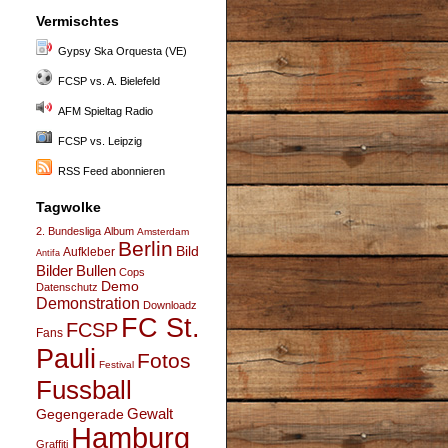
Vermischtes
Gypsy Ska Orquesta (VE)
FCSP vs. A. Bielefeld
AFM Spieltag Radio
FCSP vs. Leipzig
RSS Feed abonnieren
Tagwolke
2. Bundesliga
Album
Amsterdam
Berlin
Bild
Aufkleber
Antifa
Bullen
Bilder
Cops
Demo
Datenschutz
Demonstration
Downloadz
FC St.
FCSP
Fans
Pauli
Fotos
Festival
Fussball
Gegengerade
Gewalt
Hamburg
Graffiti