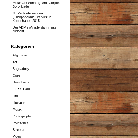
Musik am Sonntag: Anti-Corpos –
Sororidade
St. Pauli international:
„Europapokal“-Testkick in
Kopenhagen 2015
Der ADM in Amsterdam muss
bleiben!
Kategorien
Allgemein
Art
Bagdadcity
Cops
Downloadz
FC St. Pauli
Link
Literatur
Musik
Photographie
Politisches
Streetart
Video