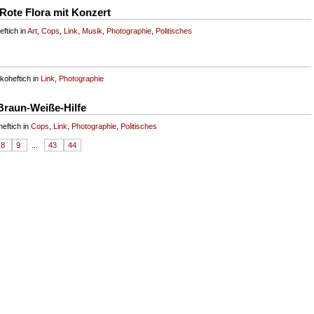
 Rote Flora mit Konzert
ftich in
Art
,
Cops
,
Link
,
Musik
,
Photographie
,
Politisches
koheftich in
Link
,
Photographie
Braun-Weiße-Hilfe
eftich in
Cops
,
Link
,
Photographie
,
Politisches
8
9
...
43
44