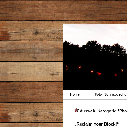
Home
Foto | Schnappschu
Auswahl Kategorie "Pho
„Reclaim Your Block!“