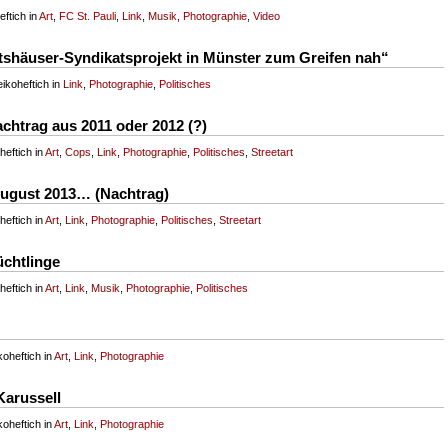
ftich in
Art
,
FC St. Pauli
,
Link
,
Musik
,
Photographie
,
Video
tshäuser-Syndikatsprojekt in Münster zum Greifen nah“
ikoheftich in
Link
,
Photographie
,
Politisches
chtrag aus 2011 oder 2012 (?)
eftich in
Art
,
Cops
,
Link
,
Photographie
,
Politisches
,
Streetart
ugust 2013… (Nachtrag)
eftich in
Art
,
Link
,
Photographie
,
Politisches
,
Streetart
üchtlinge
eftich in
Art
,
Link
,
Musik
,
Photographie
,
Politisches
oheftich in
Art
,
Link
,
Photographie
Karussell
oheftich in
Art
,
Link
,
Photographie