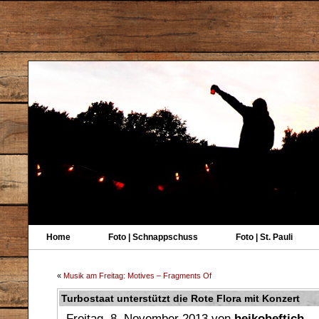
Home
Foto | Schnappschuss
Foto | St. Pauli
«
Musik am Freitag: Motives – Fragments Of
Turbostaat unterstützt die Rote Flora mit Konzert
Freitag, 8. November 2013 von
heikoheftich