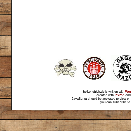
heikoheftich.de is written with
Wor
created with
PSPad
and 
JavaScript should be activated to view em
you can subscribe to 