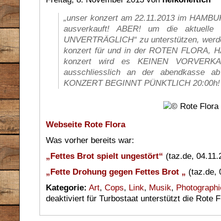
„unser konzert am 22.11.2013 im HAMB
ausverkauft! ABER! um die aktuell
UNVERTRÄGLICH“ zu unterstützen, werden
konzert für und in der ROTEN FLORA, H
konzert wird es KEINEN VORVERKAU
ausschliesslich an der abendkasse a
KONZERT BEGINNT PÜNKTLICH 20:00h! 
Webseite Rote Flora
Was vorher bereits war:
„Fettes Brot spielt ungestört“
(taz.de, 04.11.
„Fette Drohung gegen Fettes Brot „
(taz.de, 
Kategorie:
Art
,
Cops
,
Link
,
Musik
,
Photographi
deaktiviert
für Turbostaat unterstützt die Rote F