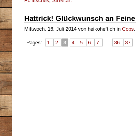
Politisches
,
Streetart
Hattrick! Glückwunsch an Feine 
Mittwoch, 16. Juli 2014 von heikoheftich in
Cops
Pages:
1
2
3
4
5
6
7
...
36
37