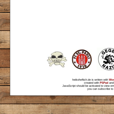
heikoheftich.de is written with
Wor
created with
PSPad
and 
JavaScript should be activated to view em
you can subscribe to 