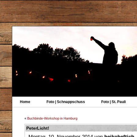
Home
Foto | Schnappschuss
Foto | St. Pauli
«
Buchbinde-Workshop in Hamburg
PeterLicht!
Montag, 10. November 2014 von
heikoheftich