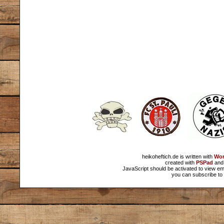
heikoheftich.de is written with
Wor
created with
PSPad
and 
JavaScript should be activated to view em
you can subscribe to 