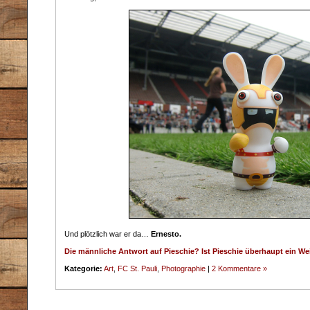
Und plötzlich war er da…
Ernesto.
Die männliche Antwort auf Pieschie? Ist Pieschie überhaupt ein W
Kategorie:
Art
,
FC St. Pauli
,
Photographie
|
2 Kommentare »