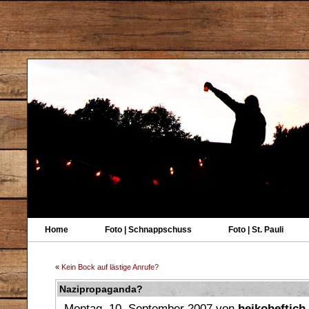
Home
Foto | Schnappschuss
Foto | St. Pauli
«
Kein Bock auf lästige Anrufe?
Nazipropaganda?
Montag, 10. September 2007 von
heikoheftich