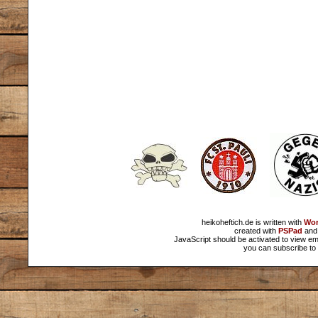
heikoheftich.de is written with
Wor
created with
PSPad
and 
JavaScript should be activated to view em
you can subscribe to 