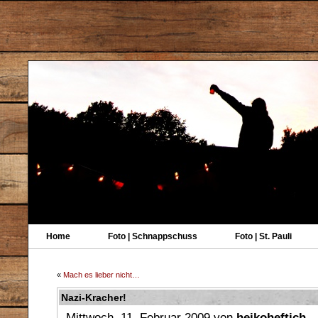
Home
Foto | Schnappschuss
Foto | St. Pauli
«
Mach es lieber nicht…
Nazi-Kracher!
Mittwoch, 11. Februar 2009 von
heikoheftich