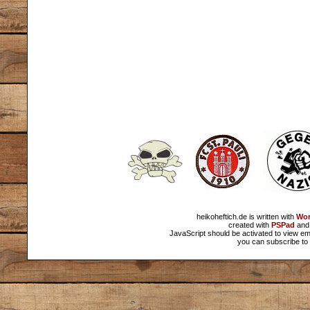
heikoheftich.de is written with
Wor
created with
PSPad
and 
JavaScript should be activated to view em
you can subscribe to 