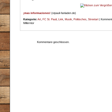
¡mas informaciones!
(stpauli-fanladen.de)
Kategorie:
Art
,
FC St. Pauli
,
Link
,
Musik
,
Politisches
,
Streetart
|
Kommenta
Millerntor
Kommentare geschlossen.