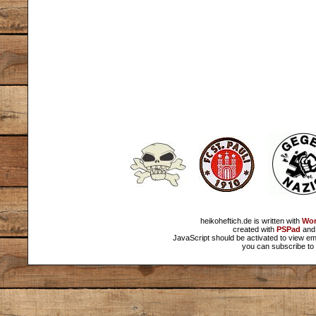
heikoheftich.de is written with
Wor
created with
PSPad
and 
JavaScript should be activated to view em
you can subscribe to 