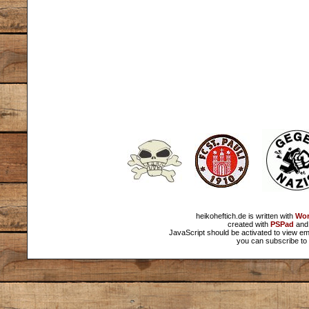
heikoheftich.de is written with
Wor
created with
PSPad
and 
JavaScript should be activated to view em
you can subscribe to 