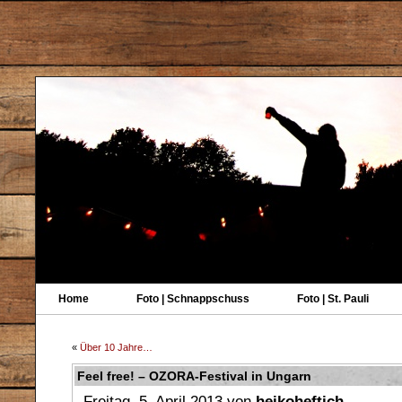
Home
Foto | Schnappschuss
Foto | St. Pauli
«
Über 10 Jahre…
Feel free! – OZORA-Festival in Ungarn
Freitag, 5. April 2013 von
heikoheftich