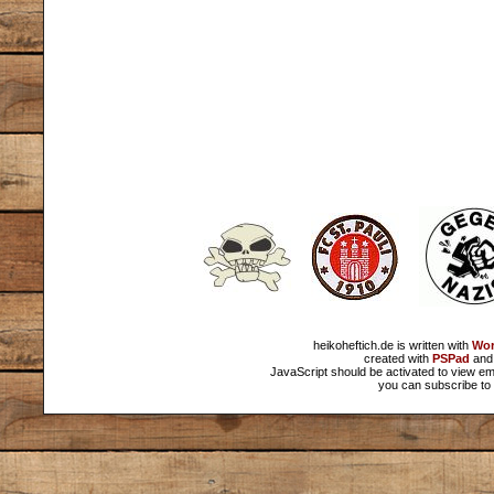
heikoheftich.de is written with
Wor
created with
PSPad
and 
JavaScript should be activated to view em
you can subscribe to 