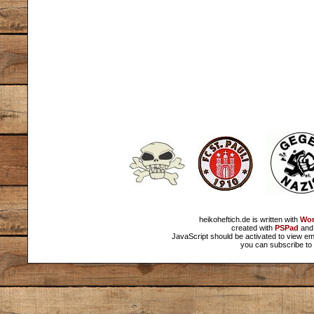
heikoheftich.de is written with
Wor
created with
PSPad
and 
JavaScript should be activated to view em
you can subscribe to 