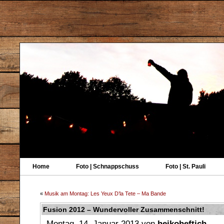
Home
Foto | Schnappschuss
Foto | St. Pauli
«
Musik am Montag: Les Yeux D’la Tete – Ma Bande
Fusion 2012 – Wundervoller Zusammenschnitt!
Montag, 14. Januar 2013 von
heikoheftich