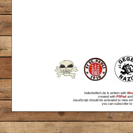
heikoheftich.de is written with
Wor
created with
PSPad
and 
JavaScript should be activated to view em
you can subscribe to 