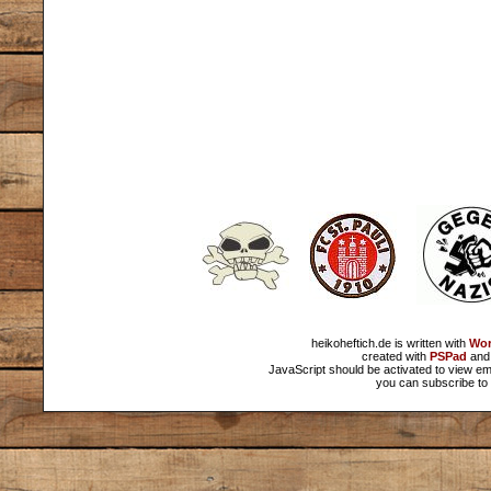
heikoheftich.de is written with
Wor
created with
PSPad
and 
JavaScript should be activated to view em
you can subscribe to 