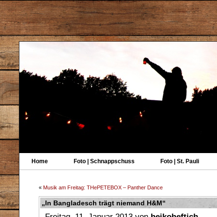
Home
Foto | Schnappschuss
Foto | St. Pauli
«
Musik am Freitag: THePETEBOX – Panther Dance
„In Bangladesch trägt niemand H&M“
Freitag, 11. Januar 2013 von
heikoheftich