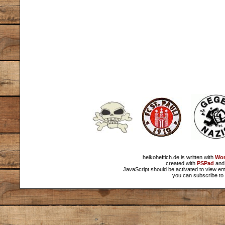
heikoheftich.de is written with
Wor
created with
PSPad
and 
JavaScript should be activated to view em
you can subscribe to 